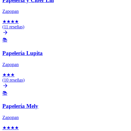
Papelería y Ciber Lili
Zapopan
★
★
★
★
(11 reseñas)
📚
Papelería Lupita
Zapopan
★
★
★
(10 reseñas)
📚
Papelería Mely
Zapopan
★
★
★
★