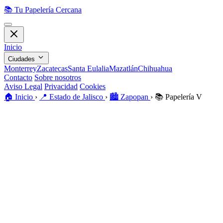
📚
Tu Papelería Cercana
Inicio
Ciudades
Monterrey
Zacatecas
Santa Eulalia
Mazatlán
Chihuahua
Contacto
Sobre nosotros
Aviso Legal
Privacidad
Cookies
🏠️
Inicio
›
📍
Estado de Jalisco
›
🏙️
Zapopan
›
📚
Papelería V