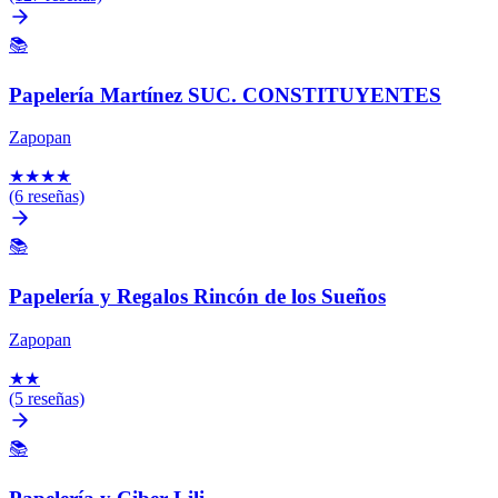
📚
Papelería Martínez SUC. CONSTITUYENTES
Zapopan
★
★
★
★
(6 reseñas)
📚
Papelería y Regalos Rincón de los Sueños
Zapopan
★
★
(5 reseñas)
📚