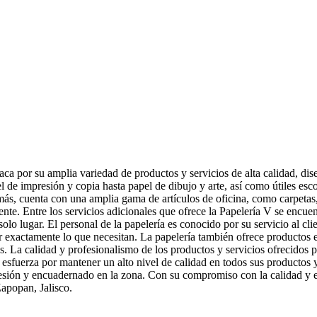
ca por su amplia variedad de productos y servicios de alta calidad, dise
 de impresión y copia hasta papel de dibujo y arte, así como útiles esc
emás, cuenta con una amplia gama de artículos de oficina, como carpetas,
nte. Entre los servicios adicionales que ofrece la Papelería V se encuen
 solo lugar. El personal de la papelería es conocido por su servicio al cl
r exactamente lo que necesitan. La papelería también ofrece productos 
es. La calidad y profesionalismo de los productos y servicios ofrecidos 
e esfuerza por mantener un alto nivel de calidad en todos sus productos y
esión y encuadernado en la zona. Con su compromiso con la calidad y el 
Zapopan, Jalisco.