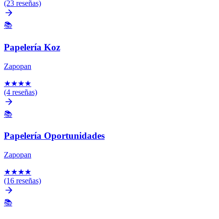
(23 reseñas)
📚
Papelería Koz
Zapopan
★
★
★
★
(4 reseñas)
📚
Papelería Oportunidades
Zapopan
★
★
★
★
(16 reseñas)
📚