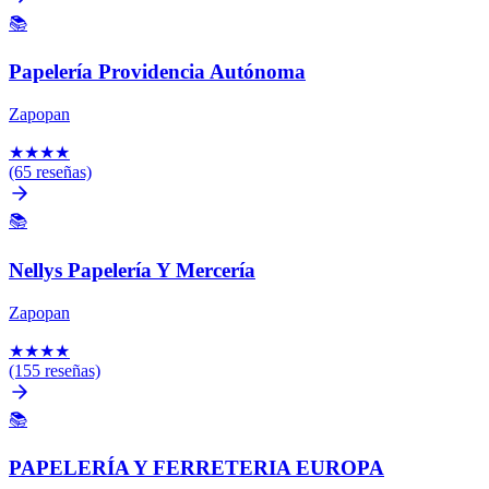
📚
Papelería Providencia Autónoma
Zapopan
★
★
★
★
(65 reseñas)
📚
Nellys Papelería Y Mercería
Zapopan
★
★
★
★
(155 reseñas)
📚
PAPELERÍA Y FERRETERIA EUROPA