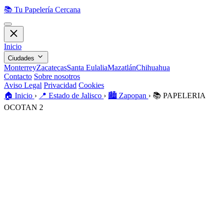
📚
Tu Papelería Cercana
Inicio
Ciudades
Monterrey
Zacatecas
Santa Eulalia
Mazatlán
Chihuahua
Contacto
Sobre nosotros
Aviso Legal
Privacidad
Cookies
🏠️
Inicio
›
📍
Estado de Jalisco
›
🏙️
Zapopan
›
📚
PAPELERIA
OCOTAN 2