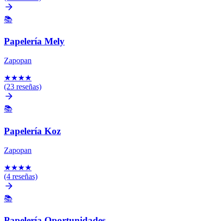
📚
Papelería Mely
Zapopan
★
★
★
★
(23 reseñas)
📚
Papelería Koz
Zapopan
★
★
★
★
(4 reseñas)
📚
Papelería Oportunidades