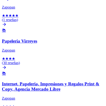
Zapopan
★
★
★
★
★
(1 reseñas)
📚
Papeleria Virreyes
Zapopan
★
★
★
★
(30 reseñas)
📚
Internet, Papeleria, Impresiones y Regalos Print &
Copy, Agencia Mercado Libre
Zapopan