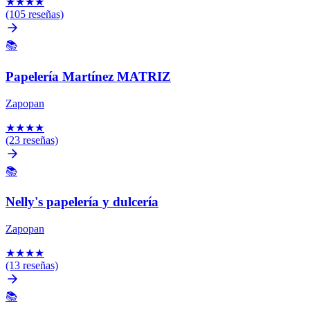
★
★
★
★
(105 reseñas)
📚
Papelería Martínez MATRIZ
Zapopan
★
★
★
★
(23 reseñas)
📚
Nelly's papelería y dulcería
Zapopan
★
★
★
★
(13 reseñas)
📚