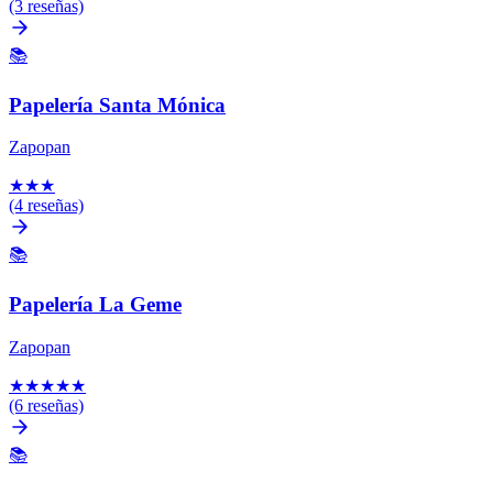
(3 reseñas)
📚
Papelería Santa Mónica
Zapopan
★
★
★
(4 reseñas)
📚
Papelería La Geme
Zapopan
★
★
★
★
★
(6 reseñas)
📚