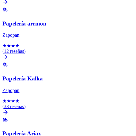
📚
Papelería arrmon
Zapopan
★
★
★
★
(12 reseñas)
📚
Papelería Kalka
Zapopan
★
★
★
★
(33 reseñas)
📚
Papelería Ariax