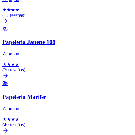
★
★
★
★
(12 reseñas)
📚
Papelería Janette 108
Zapopan
★
★
★
★
(70 reseñas)
📚
Papelería Marifer
Zapopan
★
★
★
★
(40 reseñas)