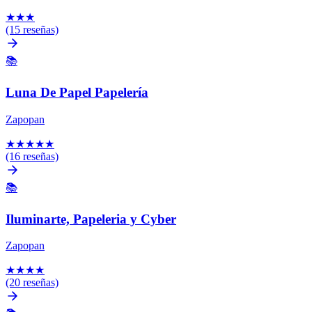
★
★
★
(15 reseñas)
📚
Luna De Papel Papelería
Zapopan
★
★
★
★
★
(16 reseñas)
📚
Iluminarte, Papeleria y Cyber
Zapopan
★
★
★
★
(20 reseñas)