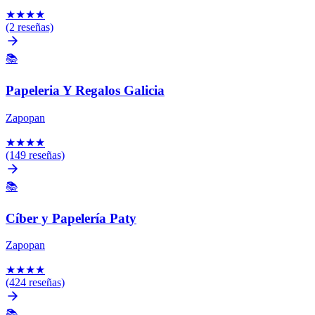
★
★
★
★
(2 reseñas)
📚
Papeleria Y Regalos Galicia
Zapopan
★
★
★
★
(149 reseñas)
📚
Cíber y Papelería Paty
Zapopan
★
★
★
★
(424 reseñas)
📚