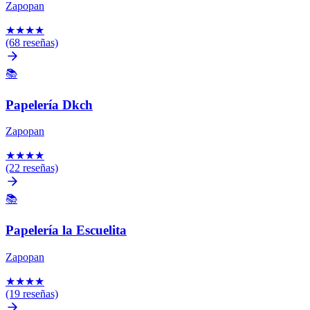
Zapopan
★
★
★
★
(68 reseñas)
📚
Papelería Dkch
Zapopan
★
★
★
★
(22 reseñas)
📚
Papelería la Escuelita
Zapopan
★
★
★
★
(19 reseñas)