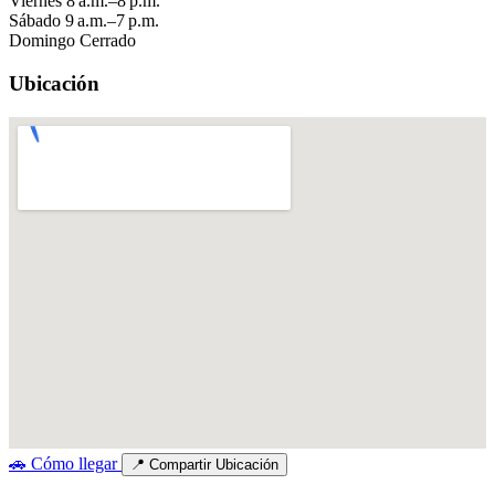
Viernes
8 a.m.–8 p.m.
Sábado
9 a.m.–7 p.m.
Domingo
Cerrado
Ubicación
🚗
Cómo llegar
📍
Compartir Ubicación