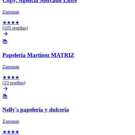
Copy, Agencia Mercado Libre
Zapopan
★
★
★
★
(105 reseñas)
📚
Papelería Martínez MATRIZ
Zapopan
★
★
★
★
(23 reseñas)
📚
Nelly's papelería y dulcería
Zapopan
★
★
★
★