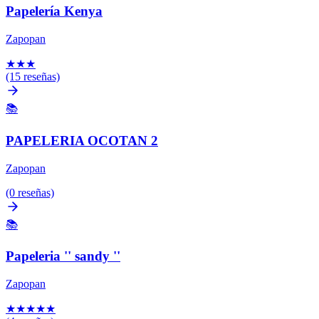
Papelería Kenya
Zapopan
★
★
★
(15 reseñas)
📚
PAPELERIA OCOTAN 2
Zapopan
(0 reseñas)
📚
Papeleria '' sandy ''
Zapopan
★
★
★
★
★