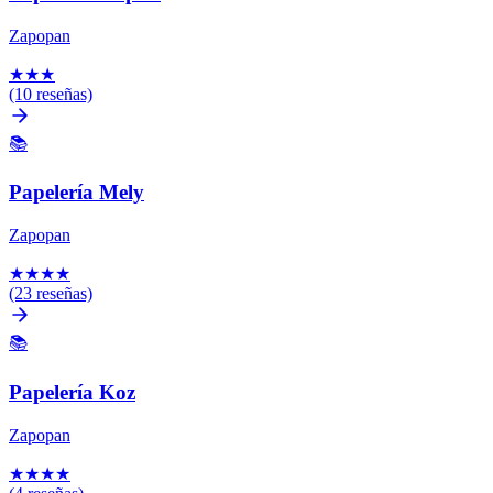
Zapopan
★
★
★
(10 reseñas)
📚
Papelería Mely
Zapopan
★
★
★
★
(23 reseñas)
📚
Papelería Koz
Zapopan
★
★
★
★