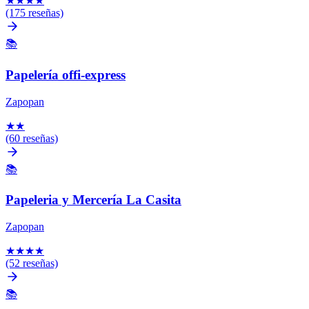
★
★
★
★
(175 reseñas)
📚
Papelería offi-express
Zapopan
★
★
(60 reseñas)
📚
Papeleria y Mercería La Casita
Zapopan
★
★
★
★
(52 reseñas)
📚