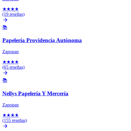
★
★
★
★
(19 reseñas)
📚
Papelería Providencia Autónoma
Zapopan
★
★
★
★
(65 reseñas)
📚
Nellys Papelería Y Mercería
Zapopan
★
★
★
★
(155 reseñas)