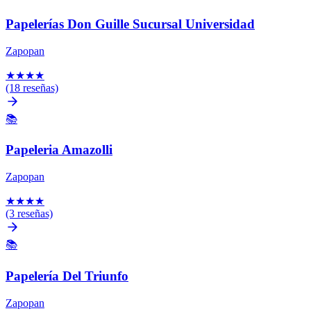
Papelerías Don Guille Sucursal Universidad
Zapopan
★
★
★
★
(18 reseñas)
📚
Papeleria Amazolli
Zapopan
★
★
★
★
(3 reseñas)
📚
Papelería Del Triunfo
Zapopan