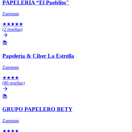
PAPELERÍA “El Pueblito"
Zapopan
★
★
★
★
★
(2 reseñas)
📚
Papelería & Ciber La Estrella
Zapopan
★
★
★
★
(86 reseñas)
📚
GRUPO PAPELERO BETY
Zapopan
★
★
★
★