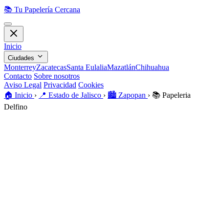
📚
Tu Papelería Cercana
Inicio
Ciudades
Monterrey
Zacatecas
Santa Eulalia
Mazatlán
Chihuahua
Contacto
Sobre nosotros
Aviso Legal
Privacidad
Cookies
🏠️
Inicio
›
📍
Estado de Jalisco
›
🏙️
Zapopan
›
📚
Papeleria
Delfino