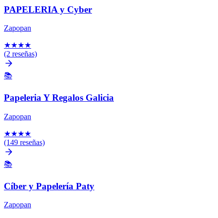
PAPELERIA y Cyber
Zapopan
★
★
★
★
(2 reseñas)
📚
Papeleria Y Regalos Galicia
Zapopan
★
★
★
★
(149 reseñas)
📚
Cíber y Papelería Paty
Zapopan