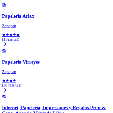
📚
Papelería Ariax
Zapopan
★
★
★
★
★
(1 reseñas)
📚
Papeleria Virreyes
Zapopan
★
★
★
★
(30 reseñas)
📚
Internet, Papeleria, Impresiones y Regalos Print &