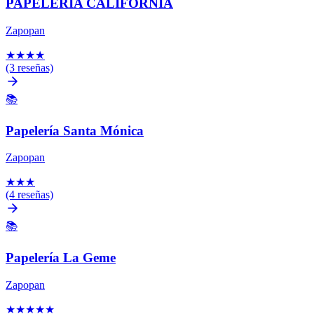
PAPELERIA CALIFORNIA
Zapopan
★
★
★
★
(3 reseñas)
📚
Papelería Santa Mónica
Zapopan
★
★
★
(4 reseñas)
📚
Papelería La Geme
Zapopan
★
★
★
★
★