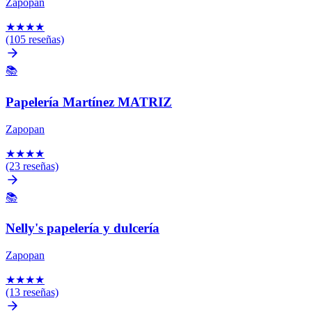
Zapopan
★
★
★
★
(105 reseñas)
📚
Papelería Martínez MATRIZ
Zapopan
★
★
★
★
(23 reseñas)
📚
Nelly's papelería y dulcería
Zapopan
★
★
★
★
(13 reseñas)