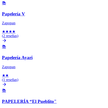
📚
Papelería V
Zapopan
★
★
★
★
(2 reseñas)
📚
Papelería Ayari
Zapopan
★
★
(1 reseñas)
📚
PAPELERÍA “El Pueblito"