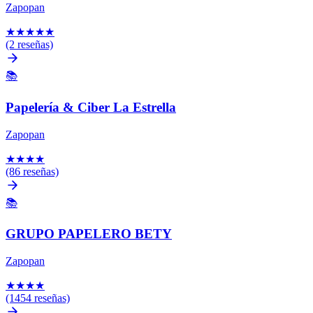
Zapopan
★
★
★
★
★
(2 reseñas)
📚
Papelería & Ciber La Estrella
Zapopan
★
★
★
★
(86 reseñas)
📚
GRUPO PAPELERO BETY
Zapopan
★
★
★
★
(1454 reseñas)