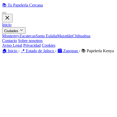
📚
Tu Papelería Cercana
Inicio
Ciudades
Monterrey
Zacatecas
Santa Eulalia
Mazatlán
Chihuahua
Contacto
Sobre nosotros
Aviso Legal
Privacidad
Cookies
🏠️
Inicio
›
📍
Estado de Jalisco
›
🏙️
Zapopan
›
📚
Papelería Kenya