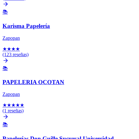
📚
Karisma Papelería
Zapopan
★
★
★
★
(123 reseñas)
📚
PAPELERIA OCOTAN
Zapopan
★
★
★
★
★
(1 reseñas)
📚
Papelerías Don Guille Sucursal Universidad