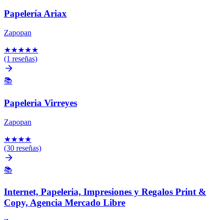
Papelería Ariax
Zapopan
★
★
★
★
★
(1 reseñas)
📚
Papeleria Virreyes
Zapopan
★
★
★
★
(30 reseñas)
📚
Internet, Papeleria, Impresiones y Regalos Print &
Copy, Agencia Mercado Libre