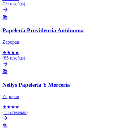
(19 reseñas)
📚
Papelería Providencia Autónoma
Zapopan
★
★
★
★
(65 reseñas)
📚
Nellys Papelería Y Mercería
Zapopan
★
★
★
★
(155 reseñas)
📚