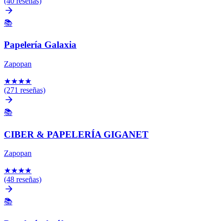
(40 reseñas)
📚
Papelería Galaxia
Zapopan
★
★
★
★
(271 reseñas)
📚
CIBER & PAPELERÍA GIGANET
Zapopan
★
★
★
★
(48 reseñas)
📚