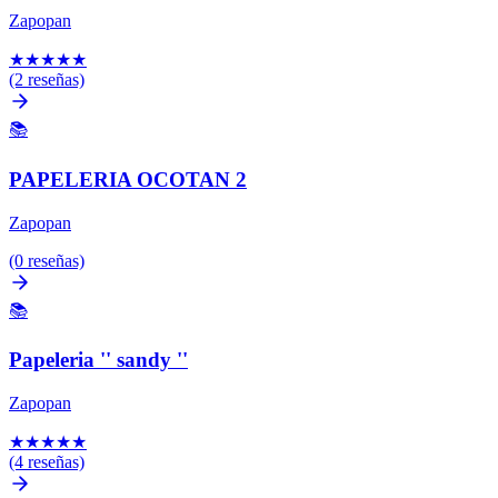
Zapopan
★
★
★
★
★
(2 reseñas)
📚
PAPELERIA OCOTAN 2
Zapopan
(0 reseñas)
📚
Papeleria '' sandy ''
Zapopan
★
★
★
★
★
(4 reseñas)