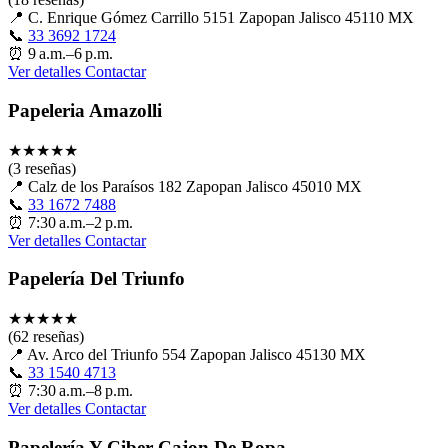
📍
C. Enrique Gómez Carrillo 5151 Zapopan Jalisco 45110 MX
📞
33 3692 1724
⏰
9 a.m.–6 p.m.
Ver detalles
Contactar
Papeleria Amazolli
★
★
★
★
★
(3 reseñas)
📍
Calz de los Paraísos 182 Zapopan Jalisco 45010 MX
📞
33 1672 7488
⏰
7:30 a.m.–2 p.m.
Ver detalles
Contactar
Papelería Del Triunfo
★
★
★
★
★
(62 reseñas)
📍
Av. Arco del Triunfo 554 Zapopan Jalisco 45130 MX
📞
33 1540 4713
⏰
7:30 a.m.–8 p.m.
Ver detalles
Contactar
Papelería Y Ciber Cajon De Ropa