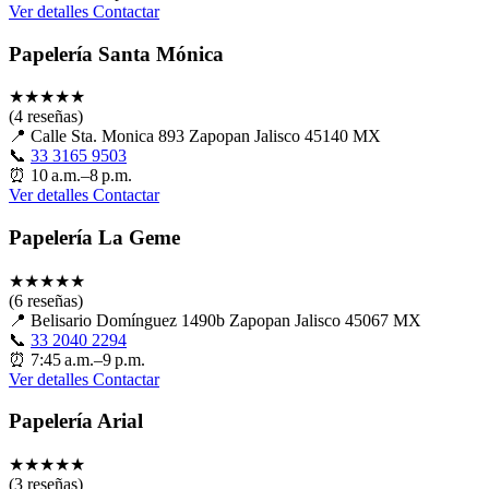
Ver detalles
Contactar
Papelería Santa Mónica
★
★
★
★
★
(4 reseñas)
📍
Calle Sta. Monica 893 Zapopan Jalisco 45140 MX
📞
33 3165 9503
⏰
10 a.m.–8 p.m.
Ver detalles
Contactar
Papelería La Geme
★
★
★
★
★
(6 reseñas)
📍
Belisario Domínguez 1490b Zapopan Jalisco 45067 MX
📞
33 2040 2294
⏰
7:45 a.m.–9 p.m.
Ver detalles
Contactar
Papelería Arial
★
★
★
★
★
(3 reseñas)