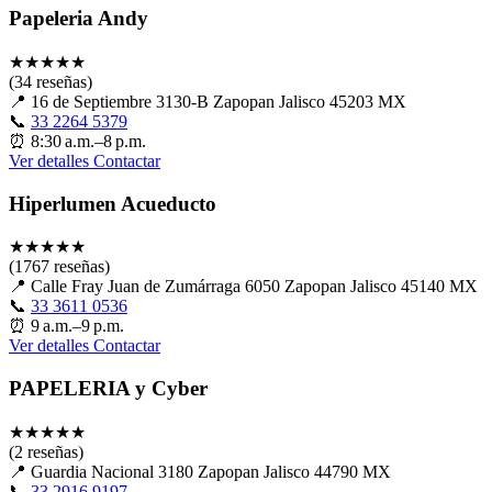
Papeleria Andy
★
★
★
★
★
(34 reseñas)
📍
16 de Septiembre 3130-B Zapopan Jalisco 45203 MX
📞
33 2264 5379
⏰
8:30 a.m.–8 p.m.
Ver detalles
Contactar
Hiperlumen Acueducto
★
★
★
★
★
(1767 reseñas)
📍
Calle Fray Juan de Zumárraga 6050 Zapopan Jalisco 45140 MX
📞
33 3611 0536
⏰
9 a.m.–9 p.m.
Ver detalles
Contactar
PAPELERIA y Cyber
★
★
★
★
★
(2 reseñas)
📍
Guardia Nacional 3180 Zapopan Jalisco 44790 MX
📞
33 2916 9197