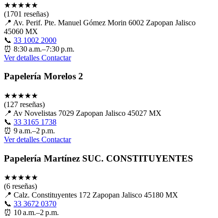
★
★
★
★
★
(1701 reseñas)
📍
Av. Perif. Pte. Manuel Gómez Morin 6002 Zapopan Jalisco
45060 MX
📞
33 1002 2000
⏰
8:30 a.m.–7:30 p.m.
Ver detalles
Contactar
Papelería Morelos 2
★
★
★
★
★
(127 reseñas)
📍
Av Novelistas 7029 Zapopan Jalisco 45027 MX
📞
33 3165 1738
⏰
9 a.m.–2 p.m.
Ver detalles
Contactar
Papelería Martínez SUC. CONSTITUYENTES
★
★
★
★
★
(6 reseñas)
📍
Calz. Constituyentes 172 Zapopan Jalisco 45180 MX
📞
33 3672 0370
⏰
10 a.m.–2 p.m.