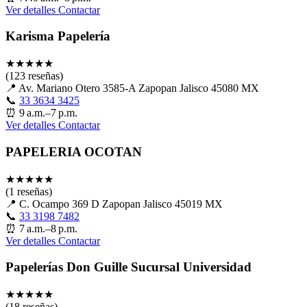
Ver detalles
Contactar
Karisma Papelería
★
★
★
★
★
(123 reseñas)
📍
Av. Mariano Otero 3585-A Zapopan Jalisco 45080 MX
📞
33 3634 3425
⏰
9 a.m.–7 p.m.
Ver detalles
Contactar
PAPELERIA OCOTAN
★
★
★
★
★
(1 reseñas)
📍
C. Ocampo 369 D Zapopan Jalisco 45019 MX
📞
33 3198 7482
⏰
7 a.m.–8 p.m.
Ver detalles
Contactar
Papelerías Don Guille Sucursal Universidad
★
★
★
★
★
(18 reseñas)