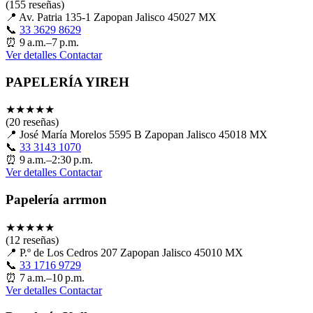
(155 reseñas)
📍
Av. Patria 135-1 Zapopan Jalisco 45027 MX
📞
33 3629 8629
⏰
9 a.m.–7 p.m.
Ver detalles
Contactar
PAPELERÍA YIREH
★
★
★
★
★
(20 reseñas)
📍
José María Morelos 5595 B Zapopan Jalisco 45018 MX
📞
33 3143 1070
⏰
9 a.m.–2:30 p.m.
Ver detalles
Contactar
Papelería arrmon
★
★
★
★
★
(12 reseñas)
📍
P.º de Los Cedros 207 Zapopan Jalisco 45010 MX
📞
33 1716 9729
⏰
7 a.m.–10 p.m.
Ver detalles
Contactar