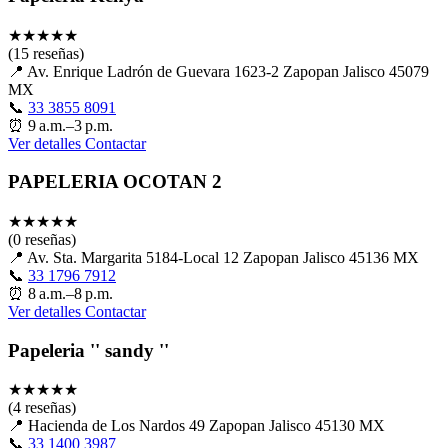
★
★
★
★
★
(15 reseñas)
📍
Av. Enrique Ladrón de Guevara 1623-2 Zapopan Jalisco 45079
MX
📞
33 3855 8091
⏰
9 a.m.–3 p.m.
Ver detalles
Contactar
PAPELERIA OCOTAN 2
★
★
★
★
★
(0 reseñas)
📍
Av. Sta. Margarita 5184-Local 12 Zapopan Jalisco 45136 MX
📞
33 1796 7912
⏰
8 a.m.–8 p.m.
Ver detalles
Contactar
Papeleria '' sandy ''
★
★
★
★
★
(4 reseñas)
📍
Hacienda de Los Nardos 49 Zapopan Jalisco 45130 MX
📞
33 1400 3987