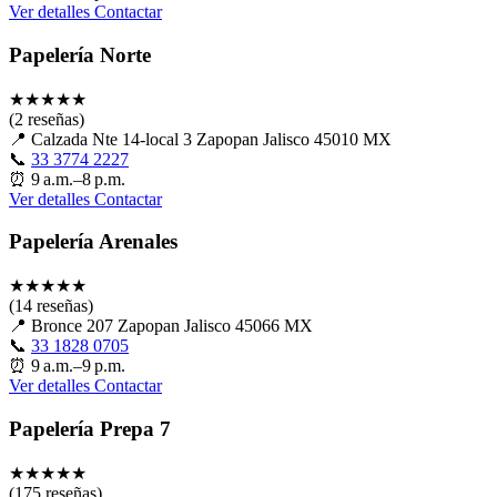
Ver detalles
Contactar
Papelería Norte
★
★
★
★
★
(2 reseñas)
📍
Calzada Nte 14-local 3 Zapopan Jalisco 45010 MX
📞
33 3774 2227
⏰
9 a.m.–8 p.m.
Ver detalles
Contactar
Papelería Arenales
★
★
★
★
★
(14 reseñas)
📍
Bronce 207 Zapopan Jalisco 45066 MX
📞
33 1828 0705
⏰
9 a.m.–9 p.m.
Ver detalles
Contactar
Papelería Prepa 7
★
★
★
★
★
(175 reseñas)