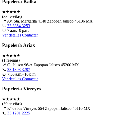
Papelería Kalka
★
★
★
★
★
(33 reseñas)
📍
Av. Sta. Margarita 4140 Zapopan Jalisco 45136 MX
📞
33 3364 3253
⏰
7 a.m.–9 p.m.
Ver detalles
Contactar
Papelería Ariax
★
★
★
★
★
(1 reseñas)
📍
C. Jalisco 96-A Zapopan Jalisco 45200 MX
📞
33 1393 3287
⏰
7:30 a.m.–10 p.m.
Ver detalles
Contactar
Papeleria Virreyes
★
★
★
★
★
(30 reseñas)
📍
P.º de los Virreyes 664 Zapopan Jalisco 45110 MX
📞
33 1201 2225