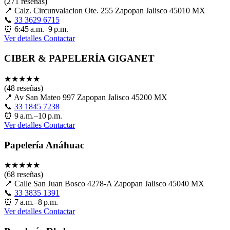
(271 reseñas)
📍
Calz. Circunvalacion Ote. 255 Zapopan Jalisco 45010 MX
📞
33 3629 6715
⏰
6:45 a.m.–9 p.m.
Ver detalles
Contactar
CIBER & PAPELERÍA GIGANET
★
★
★
★
★
(48 reseñas)
📍
Av San Mateo 997 Zapopan Jalisco 45200 MX
📞
33 1845 7238
⏰
9 a.m.–10 p.m.
Ver detalles
Contactar
Papelería Anáhuac
★
★
★
★
★
(68 reseñas)
📍
Calle San Juan Bosco 4278-A Zapopan Jalisco 45040 MX
📞
33 3835 1391
⏰
7 a.m.–8 p.m.
Ver detalles
Contactar