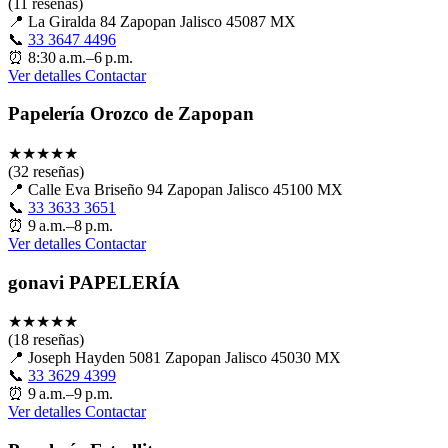
(11 reseñas)
📍
La Giralda 84 Zapopan Jalisco 45087 MX
📞
33 3647 4496
⏰
8:30 a.m.–6 p.m.
Ver detalles
Contactar
Papelería Orozco de Zapopan
★
★
★
★
★
(32 reseñas)
📍
Calle Eva Briseño 94 Zapopan Jalisco 45100 MX
📞
33 3633 3651
⏰
9 a.m.–8 p.m.
Ver detalles
Contactar
gonavi PAPELERÍA
★
★
★
★
★
(18 reseñas)
📍
Joseph Hayden 5081 Zapopan Jalisco 45030 MX
📞
33 3629 4399
⏰
9 a.m.–9 p.m.
Ver detalles
Contactar