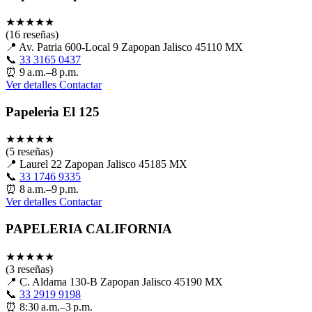
★
★
★
★
★
(16 reseñas)
📍
Av. Patria 600-Local 9 Zapopan Jalisco 45110 MX
📞
33 3165 0437
⏰
9 a.m.–8 p.m.
Ver detalles
Contactar
Papeleria El 125
★
★
★
★
★
(5 reseñas)
📍
Laurel 22 Zapopan Jalisco 45185 MX
📞
33 1746 9335
⏰
8 a.m.–9 p.m.
Ver detalles
Contactar
PAPELERIA CALIFORNIA
★
★
★
★
★
(3 reseñas)
📍
C. Aldama 130-B Zapopan Jalisco 45190 MX
📞
33 2919 9198
⏰
8:30 a.m.–3 p.m.