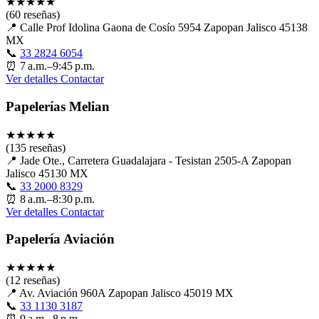
★
★
★
★
★
(60 reseñas)
📍
Calle Prof Idolina Gaona de Cosío 5954 Zapopan Jalisco 45138
MX
📞
33 2824 6054
⏰
7 a.m.–9:45 p.m.
Ver detalles
Contactar
Papelerías Melian
★
★
★
★
★
(135 reseñas)
📍
Jade Ote., Carretera Guadalajara - Tesistan 2505-A Zapopan
Jalisco 45130 MX
📞
33 2000 8329
⏰
8 a.m.–8:30 p.m.
Ver detalles
Contactar
Papelería Aviación
★
★
★
★
★
(12 reseñas)
📍
Av. Aviación 960A Zapopan Jalisco 45019 MX
📞
33 1130 3187
⏰
9 a.m.–8 p.m.