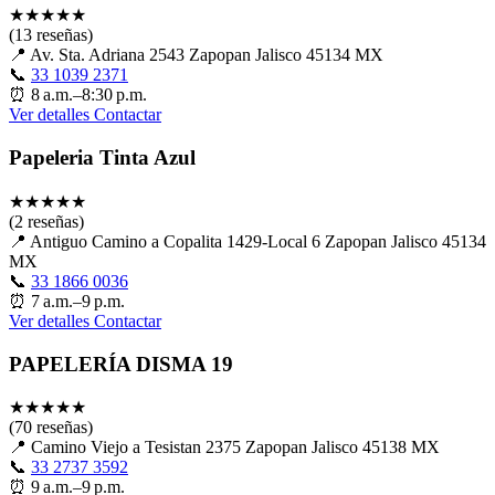
★
★
★
★
★
(13 reseñas)
📍
Av. Sta. Adriana 2543 Zapopan Jalisco 45134 MX
📞
33 1039 2371
⏰
8 a.m.–8:30 p.m.
Ver detalles
Contactar
Papeleria Tinta Azul
★
★
★
★
★
(2 reseñas)
📍
Antiguo Camino a Copalita 1429-Local 6 Zapopan Jalisco 45134
MX
📞
33 1866 0036
⏰
7 a.m.–9 p.m.
Ver detalles
Contactar
PAPELERÍA DISMA 19
★
★
★
★
★
(70 reseñas)
📍
Camino Viejo a Tesistan 2375 Zapopan Jalisco 45138 MX
📞
33 2737 3592
⏰
9 a.m.–9 p.m.