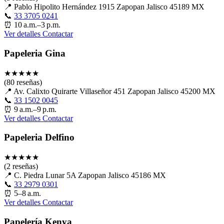
📍
Pablo Hipolito Hernández 1915 Zapopan Jalisco 45189 MX
📞
33 3705 0241
⏰
10 a.m.–3 p.m.
Ver detalles
Contactar
Papeleria Gina
★
★
★
★
★
(80 reseñas)
📍
Av. Calixto Quirarte Villaseñor 451 Zapopan Jalisco 45200 MX
📞
33 1502 0045
⏰
9 a.m.–9 p.m.
Ver detalles
Contactar
Papeleria Delfino
★
★
★
★
★
(2 reseñas)
📍
C. Piedra Lunar 5A Zapopan Jalisco 45186 MX
📞
33 2979 0301
⏰
5–8 a.m.
Ver detalles
Contactar
Papelería Kenya