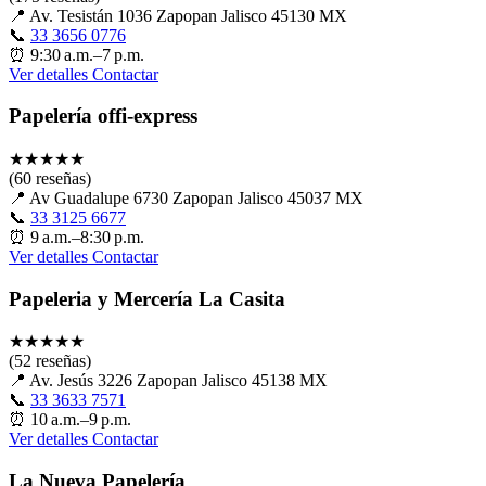
📍
Av. Tesistán 1036 Zapopan Jalisco 45130 MX
📞
33 3656 0776
⏰
9:30 a.m.–7 p.m.
Ver detalles
Contactar
Papelería offi-express
★
★
★
★
★
(60 reseñas)
📍
Av Guadalupe 6730 Zapopan Jalisco 45037 MX
📞
33 3125 6677
⏰
9 a.m.–8:30 p.m.
Ver detalles
Contactar
Papeleria y Mercería La Casita
★
★
★
★
★
(52 reseñas)
📍
Av. Jesús 3226 Zapopan Jalisco 45138 MX
📞
33 3633 7571
⏰
10 a.m.–9 p.m.
Ver detalles
Contactar
La Nueva Papelería