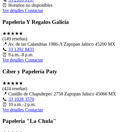
⏰
Horarios no disponibles
Ver detalles
Contactar
Papeleria Y Regalos Galicia
★
★
★
★
★
(149 reseñas)
📍
Av. de las Calandrias 1986-A Zapopan Jalisco 45200 MX
📞
33 1292 8431
⏰
9 a.m.–8 p.m.
Ver detalles
Contactar
Cíber y Papelería Paty
★
★
★
★
★
(424 reseñas)
📍
Castillo de Chapultepec 2758 Zapopan Jalisco 45066 MX
📞
33 1028 3570
⏰
10 a.m.–2 p.m.
Ver detalles
Contactar
Papelería "La Chula"