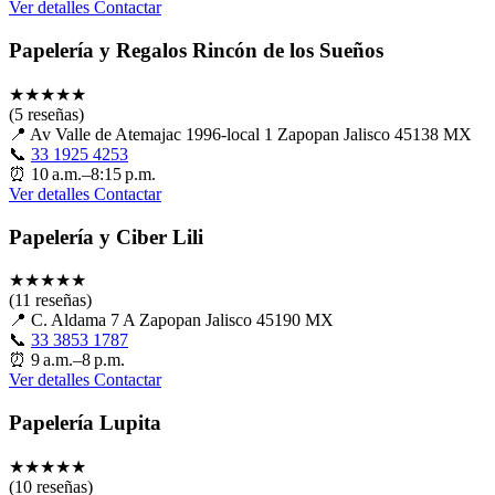
Ver detalles
Contactar
Papelería y Regalos Rincón de los Sueños
★
★
★
★
★
(5 reseñas)
📍
Av Valle de Atemajac 1996-local 1 Zapopan Jalisco 45138 MX
📞
33 1925 4253
⏰
10 a.m.–8:15 p.m.
Ver detalles
Contactar
Papelería y Ciber Lili
★
★
★
★
★
(11 reseñas)
📍
C. Aldama 7 A Zapopan Jalisco 45190 MX
📞
33 3853 1787
⏰
9 a.m.–8 p.m.
Ver detalles
Contactar
Papelería Lupita
★
★
★
★
★
(10 reseñas)