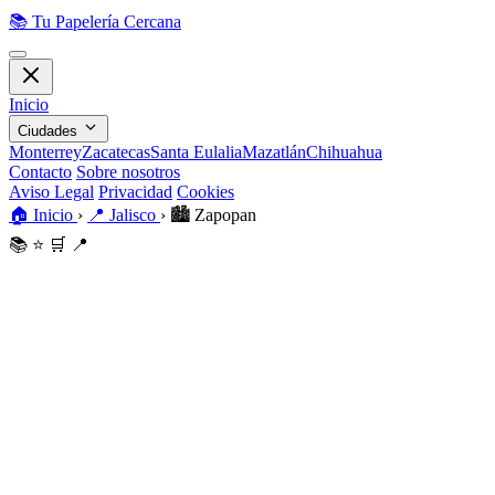
📚
Tu Papelería Cercana
Inicio
Ciudades
Monterrey
Zacatecas
Santa Eulalia
Mazatlán
Chihuahua
Contacto
Sobre nosotros
Aviso Legal
Privacidad
Cookies
🏠
Inicio
›
📍
Jalisco
›
🏙️
Zapopan
📚
⭐
🛒
📍