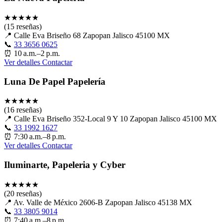
★
★
★
★
★
(15 reseñas)
📍
Calle Eva Briseño 68 Zapopan Jalisco 45100 MX
📞
33 3656 0625
⏰
10 a.m.–2 p.m.
Ver detalles
Contactar
Luna De Papel Papelería
★
★
★
★
★
(16 reseñas)
📍
Calle Eva Briseño 352-Local 9 Y 10 Zapopan Jalisco 45100 MX
📞
33 1992 1627
⏰
7:30 a.m.–8 p.m.
Ver detalles
Contactar
Iluminarte, Papeleria y Cyber
★
★
★
★
★
(20 reseñas)
📍
Av. Valle de México 2606-B Zapopan Jalisco 45138 MX
📞
33 3805 9014
⏰
7:40 a.m.–8 p.m.