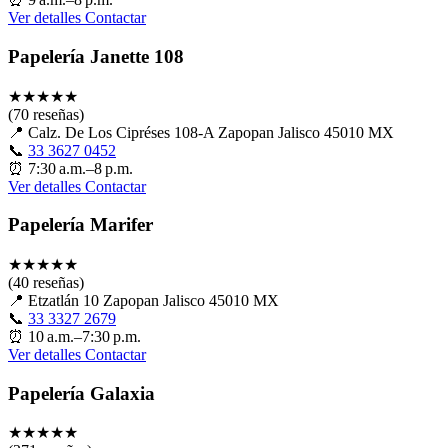
Ver detalles
Contactar
Papelería Janette 108
★
★
★
★
★
(70 reseñas)
📍
Calz. De Los Cipréses 108-A Zapopan Jalisco 45010 MX
📞
33 3627 0452
⏰
7:30 a.m.–8 p.m.
Ver detalles
Contactar
Papelería Marifer
★
★
★
★
★
(40 reseñas)
📍
Etzatlán 10 Zapopan Jalisco 45010 MX
📞
33 3327 2679
⏰
10 a.m.–7:30 p.m.
Ver detalles
Contactar
Papelería Galaxia
★
★
★
★
★