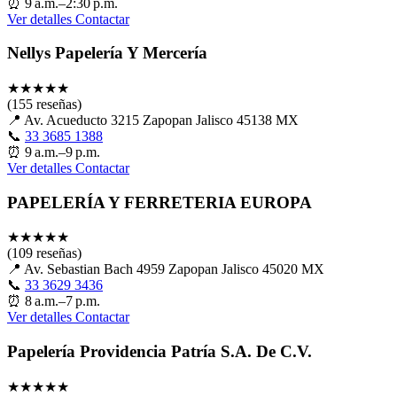
⏰
9 a.m.–2:30 p.m.
Ver detalles
Contactar
Nellys Papelería Y Mercería
★
★
★
★
★
(155 reseñas)
📍
Av. Acueducto 3215 Zapopan Jalisco 45138 MX
📞
33 3685 1388
⏰
9 a.m.–9 p.m.
Ver detalles
Contactar
PAPELERÍA Y FERRETERIA EUROPA
★
★
★
★
★
(109 reseñas)
📍
Av. Sebastian Bach 4959 Zapopan Jalisco 45020 MX
📞
33 3629 3436
⏰
8 a.m.–7 p.m.
Ver detalles
Contactar
Papelería Providencia Patría S.A. De C.V.
★
★
★
★
★