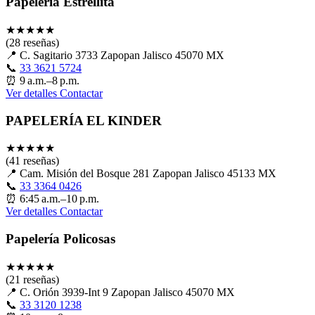
Papelería Estrellita
★
★
★
★
★
(28 reseñas)
📍
C. Sagitario 3733 Zapopan Jalisco 45070 MX
📞
33 3621 5724
⏰
9 a.m.–8 p.m.
Ver detalles
Contactar
PAPELERÍA EL KINDER
★
★
★
★
★
(41 reseñas)
📍
Cam. Misión del Bosque 281 Zapopan Jalisco 45133 MX
📞
33 3364 0426
⏰
6:45 a.m.–10 p.m.
Ver detalles
Contactar
Papelería Policosas
★
★
★
★
★
(21 reseñas)
📍
C. Orión 3939-Int 9 Zapopan Jalisco 45070 MX
📞
33 3120 1238