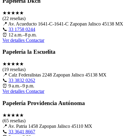
Papelería Dkch
★
★
★
★
★
(22 reseñas)
📍
Av. Acueducto 1641-C-1641-C Zapopan Jalisco 45138 MX
📞
33 1758 0244
⏰
12 a.m.–8 p.m.
Ver detalles
Contactar
Papelería la Escuelita
★
★
★
★
★
(19 reseñas)
📍
Calz Federalistas 2248 Zapopan Jalisco 45138 MX
📞
33 3832 0262
⏰
9 a.m.–9 p.m.
Ver detalles
Contactar
Papelería Providencia Autónoma
★
★
★
★
★
(65 reseñas)
📍
Av. Patria 1458 Zapopan Jalisco 45110 MX
📞
33 3641 8667