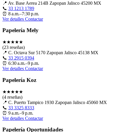
📍
Av. Base Aerea 214B Zapopan Jalisco 45200 MX
📞
33 1213 1789
⏰
8 a.m.–7:30 p.m.
Ver detalles
Contactar
Papelería Mely
★
★
★
★
★
(23 reseñas)
📍
C. Octava Sur 5170 Zapopan Jalisco 45138 MX
📞
33 2915 0394
⏰
6:30 a.m.–9 p.m.
Ver detalles
Contactar
Papelería Koz
★
★
★
★
★
(4 reseñas)
📍
C. Puerto Tampico 1930 Zapopan Jalisco 45060 MX
📞
33 3325 8333
⏰
9 a.m.–9 p.m.
Ver detalles
Contactar
Papelería Oportunidades