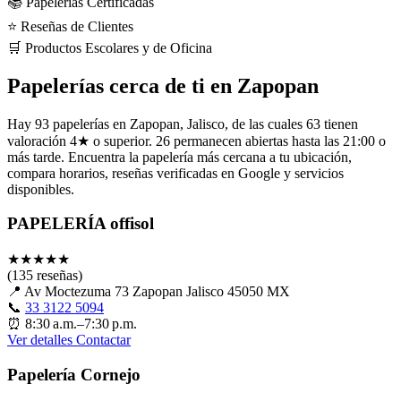
📚 Papelerías Certificadas
⭐ Reseñas de Clientes
🛒 Productos Escolares y de Oficina
Papelerías cerca de ti en Zapopan
Hay 93 papelerías en Zapopan, Jalisco, de las cuales 63 tienen
valoración 4★ o superior. 26 permanecen abiertas hasta las 21:00 o
más tarde. Encuentra la papelería más cercana a tu ubicación,
compara horarios, reseñas verificadas en Google y servicios
disponibles.
PAPELERÍA offisol
★
★
★
★
★
(135 reseñas)
📍
Av Moctezuma 73 Zapopan Jalisco 45050 MX
📞
33 3122 5094
⏰
8:30 a.m.–7:30 p.m.
Ver detalles
Contactar
Papelería Cornejo