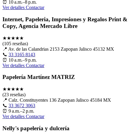
⏰
10 a.m.–8 p.m.
Ver detalles
Contactar
Internet, Papeleria, Impresiones y Regalos Print &
Copy, Agencia Mercado Libre
★
★
★
★
★
(105 reseñas)
📍
Av. de las Calandrias 2153 Zapopan Jalisco 45132 MX
📞
33 3165 8143
⏰
10 a.m.–9 p.m.
Ver detalles
Contactar
Papelería Martínez MATRIZ
★
★
★
★
★
(23 reseñas)
📍
Calz. Constituyentes 136 Zapopan Jalisco 45184 MX
📞
33 3672 3063
⏰
9 a.m.–2 p.m.
Ver detalles
Contactar
Nelly's papelería y dulcería