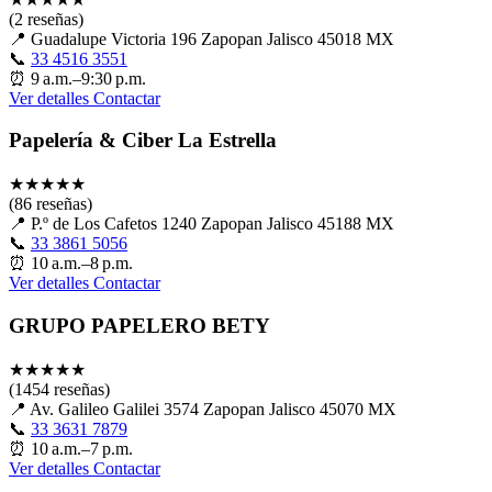
(2 reseñas)
📍
Guadalupe Victoria 196 Zapopan Jalisco 45018 MX
📞
33 4516 3551
⏰
9 a.m.–9:30 p.m.
Ver detalles
Contactar
Papelería & Ciber La Estrella
★
★
★
★
★
(86 reseñas)
📍
P.º de Los Cafetos 1240 Zapopan Jalisco 45188 MX
📞
33 3861 5056
⏰
10 a.m.–8 p.m.
Ver detalles
Contactar
GRUPO PAPELERO BETY
★
★
★
★
★
(1454 reseñas)
📍
Av. Galileo Galilei 3574 Zapopan Jalisco 45070 MX
📞
33 3631 7879
⏰
10 a.m.–7 p.m.
Ver detalles
Contactar