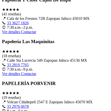
★
★
★
★
★
(41 reseñas)
📍
Calz de los Fresnos 72B Zapopan Jalisco 45010 MX
📞
33 3627 1826
⏰
7:30 a.m.–2 p.m.
Ver detalles
Contactar
Papelería Las Maquinitas
★
★
★
★
★
(18 reseñas)
📍
Calle Sta Lucrecia 549 Zapopan Jalisco 45136 MX
📞
33 2819 7765
⏰
7:30 a.m.–9 p.m.
Ver detalles
Contactar
PAPELERÍA PORVENIR
★
★
★
★
★
(19 reseñas)
📍
Volcan Citlaltepetl 2547 E Zapopan Jalisco 45070 MX
📞
33 2976 6678
⏰
8 a.m.–6 p.m.