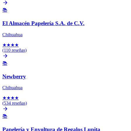
📚
El Almacén Papelería S.A. de C.V.
Chihuahua
★
★
★
★
(110 reseñas)
📚
Newberry
Chihuahua
★
★
★
★
(534 reseñas)
📚
Papelería y Envoltura de Regalos Lupita