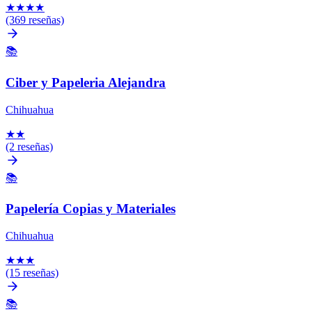
★
★
★
★
(369 reseñas)
📚
Ciber y Papeleria Alejandra
Chihuahua
★
★
(2 reseñas)
📚
Papelería Copias y Materiales
Chihuahua
★
★
★
(15 reseñas)
📚