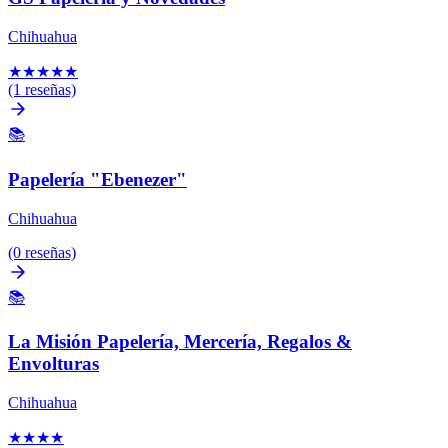
Chihuahua
★
★
★
★
★
(1 reseñas)
📚
Papelería "Ebenezer"
Chihuahua
(0 reseñas)
📚
La Misión Papelería, Mercería, Regalos &
Envolturas
Chihuahua
★
★
★
★