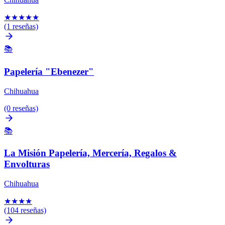
★
★
★
★
★
(1 reseñas)
📚
Papelería "Ebenezer"
Chihuahua
(0 reseñas)
📚
La Misión Papelería, Mercería, Regalos &
Envolturas
Chihuahua
★
★
★
★
(104 reseñas)