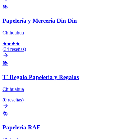
📚
Papelería y Mercería Din Din
Chihuahua
★
★
★
★
(34 reseñas)
📚
T' Regalo Papelería y Regalos
Chihuahua
(0 reseñas)
📚
Papeleria RAF