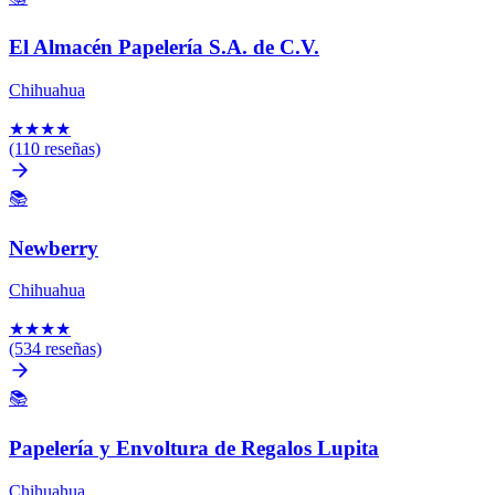
El Almacén Papelería S.A. de C.V.
Chihuahua
★
★
★
★
(110 reseñas)
📚
Newberry
Chihuahua
★
★
★
★
(534 reseñas)
📚
Papelería y Envoltura de Regalos Lupita
Chihuahua