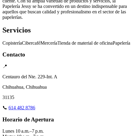
cliente. Con su amplia variedad de productos y servicios, la
Papelería Jessy se ha convertido en un destino indispensable para
aquellos que buscan calidad y profesionalismo en el sector de las
papelerías.
Servicios
Copistería
Cibercafé
Mercería
Tienda de material de oficina
Papelería
Contacto
📍
Centauro del Nte. 229-Int. A
Chihuahua, Chihuahua
31135
📞
614 482 8786
Horario de Apertura
Lunes
10 a.m.–7 p.m.