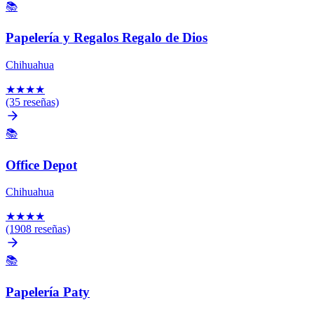
📚
Papelería y Regalos Regalo de Dios
Chihuahua
★
★
★
★
(35 reseñas)
📚
Office Depot
Chihuahua
★
★
★
★
(1908 reseñas)
📚
Papelería Paty