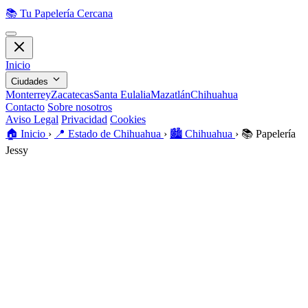
📚
Tu Papelería Cercana
Inicio
Ciudades
Monterrey
Zacatecas
Santa Eulalia
Mazatlán
Chihuahua
Contacto
Sobre nosotros
Aviso Legal
Privacidad
Cookies
🏠️
Inicio
›
📍
Estado de Chihuahua
›
🏙️
Chihuahua
›
📚
Papelería
Jessy