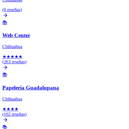
(0 reseñas)
📚
Web Center
Chihuahua
★
★
★
★
★
(263 reseñas)
📚
Papeleria Guadalupana
Chihuahua
★
★
★
★
(102 reseñas)
📚