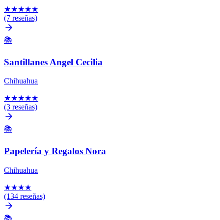
★
★
★
★
★
(7 reseñas)
📚
Santillanes Angel Cecilia
Chihuahua
★
★
★
★
★
(3 reseñas)
📚
Papelería y Regalos Nora
Chihuahua
★
★
★
★
(134 reseñas)
📚