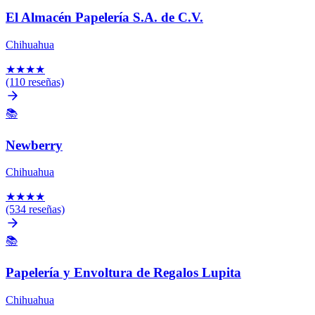
El Almacén Papelería S.A. de C.V.
Chihuahua
★
★
★
★
(110 reseñas)
📚
Newberry
Chihuahua
★
★
★
★
(534 reseñas)
📚
Papelería y Envoltura de Regalos Lupita
Chihuahua