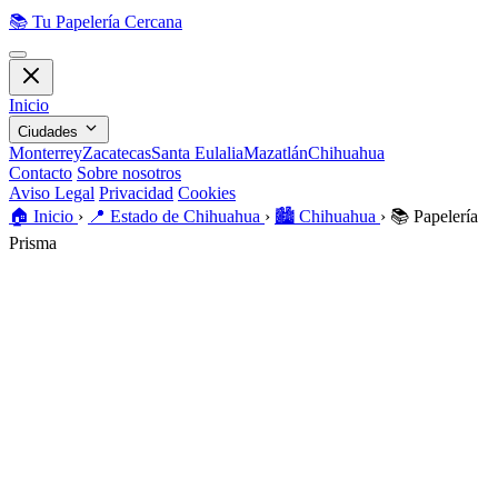
📚
Tu Papelería Cercana
Inicio
Ciudades
Monterrey
Zacatecas
Santa Eulalia
Mazatlán
Chihuahua
Contacto
Sobre nosotros
Aviso Legal
Privacidad
Cookies
🏠️
Inicio
›
📍
Estado de Chihuahua
›
🏙️
Chihuahua
›
📚
Papelería
Prisma