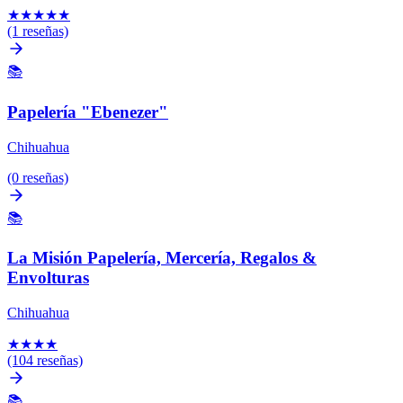
★
★
★
★
★
(1 reseñas)
📚
Papelería "Ebenezer"
Chihuahua
(0 reseñas)
📚
La Misión Papelería, Mercería, Regalos &
Envolturas
Chihuahua
★
★
★
★
(104 reseñas)
📚