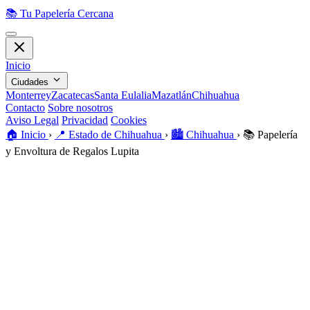
📚
Tu Papelería Cercana
Inicio
Ciudades
Monterrey
Zacatecas
Santa Eulalia
Mazatlán
Chihuahua
Contacto
Sobre nosotros
Aviso Legal
Privacidad
Cookies
🏠️
Inicio
›
📍
Estado de Chihuahua
›
🏙️
Chihuahua
›
📚
Papelería
y Envoltura de Regalos Lupita