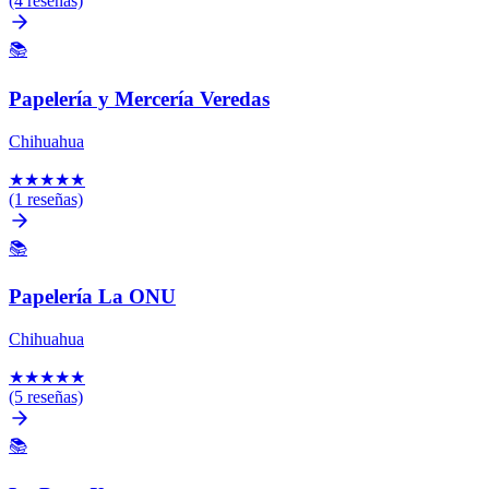
(4 reseñas)
📚
Papelería y Mercería Veredas
Chihuahua
★
★
★
★
★
(1 reseñas)
📚
Papelería La ONU
Chihuahua
★
★
★
★
★
(5 reseñas)
📚