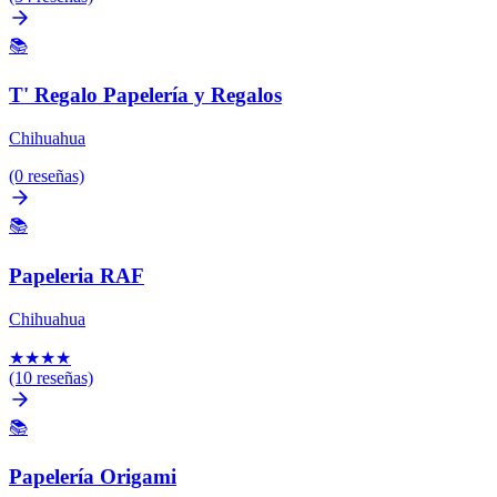
📚
T' Regalo Papelería y Regalos
Chihuahua
(0 reseñas)
📚
Papeleria RAF
Chihuahua
★
★
★
★
(10 reseñas)
📚
Papelería Origami