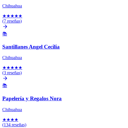
Chihuahua
★
★
★
★
★
(7 reseñas)
📚
Santillanes Angel Cecilia
Chihuahua
★
★
★
★
★
(3 reseñas)
📚
Papelería y Regalos Nora
Chihuahua
★
★
★
★
(134 reseñas)