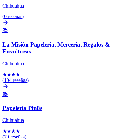
Chihuahua
(0 reseñas)
📚
La Misión Papelería, Mercería, Regalos &
Envolturas
Chihuahua
★
★
★
★
(104 reseñas)
📚
Papelería Pin8s
Chihuahua
★
★
★
★
(79 reseñas)