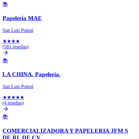
📚
Papelería MAE
San Luis Potosí
★
★
★
★
(581 reseñas)
📚
LA CHINA. Papelería.
San Luis Potosí
★
★
★
★
★
(4 reseñas)
📚
COMERCIALIZADORA Y PAPELERIA JFM S
DE RL DE CV