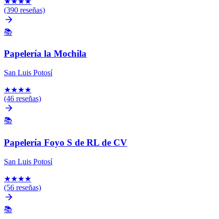
★
★
★
★
(390 reseñas)
📚
Papelería la Mochila
San Luis Potosí
★
★
★
★
(46 reseñas)
📚
Papelería Foyo S de RL de CV
San Luis Potosí
★
★
★
★
(56 reseñas)
📚