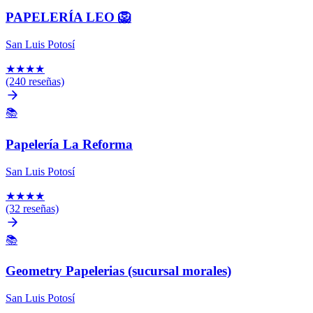
PAPELERÍA LEO 🦁
San Luis Potosí
★
★
★
★
(240 reseñas)
📚
Papelería La Reforma
San Luis Potosí
★
★
★
★
(32 reseñas)
📚
Geometry Papelerias (sucursal morales)
San Luis Potosí