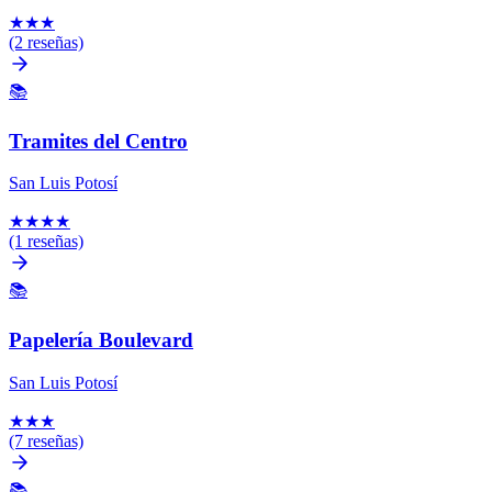
★
★
★
(2 reseñas)
📚
Tramites del Centro
San Luis Potosí
★
★
★
★
(1 reseñas)
📚
Papelería Boulevard
San Luis Potosí
★
★
★
(7 reseñas)
📚