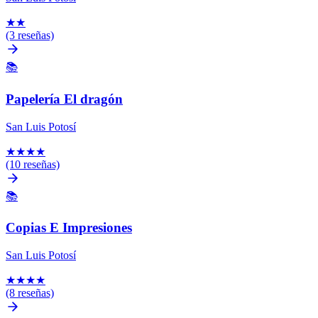
★
★
(3 reseñas)
📚
Papelería El dragón
San Luis Potosí
★
★
★
★
(10 reseñas)
📚
Copias E Impresiones
San Luis Potosí
★
★
★
★
(8 reseñas)