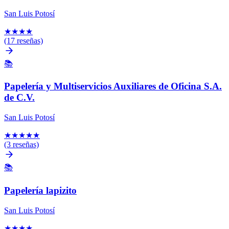
San Luis Potosí
★
★
★
★
(17 reseñas)
📚
Papelería y Multiservicios Auxiliares de Oficina S.A.
de C.V.
San Luis Potosí
★
★
★
★
★
(3 reseñas)
📚
Papelería lapizito
San Luis Potosí
★
★
★
★