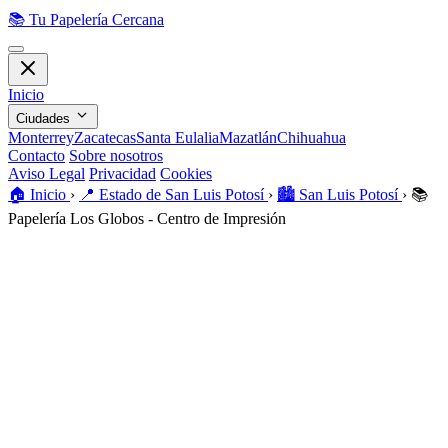
📚
Tu Papelería Cercana
Inicio
Ciudades
Monterrey
Zacatecas
Santa Eulalia
Mazatlán
Chihuahua
Contacto
Sobre nosotros
Aviso Legal
Privacidad
Cookies
🏠️
Inicio
›
📍
Estado de San Luis Potosí
›
🏙️
San Luis Potosí
›
📚
Papelería Los Globos - Centro de Impresión