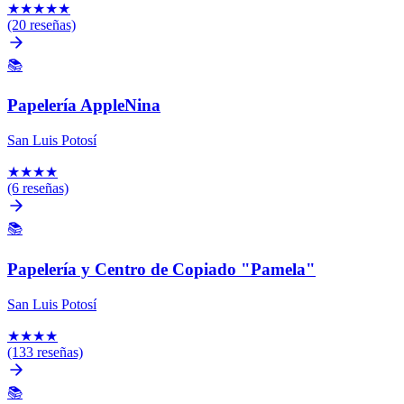
★
★
★
★
★
(20 reseñas)
📚
Papelería AppleNina
San Luis Potosí
★
★
★
★
(6 reseñas)
📚
Papelería y Centro de Copiado "Pamela"
San Luis Potosí
★
★
★
★
(133 reseñas)
📚