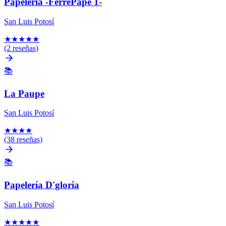
Papelería -FerrePape 1-
San Luis Potosí
★
★
★
★
★
(2 reseñas)
📚
La Paupe
San Luis Potosí
★
★
★
★
(38 reseñas)
📚
Papelería D'gloria
San Luis Potosí
★
★
★
★
★