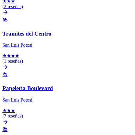
★
★
★
(2 reseñas)
📚
Tramites del Centro
San Luis Potosí
★
★
★
★
(1 reseñas)
📚
Papelería Boulevard
San Luis Potosí
★
★
★
(7 reseñas)
📚