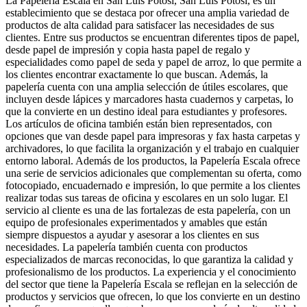
La Papelería Escala en San Luis Potosí, San Luis Potosí, es un
establecimiento que se destaca por ofrecer una amplia variedad de
productos de alta calidad para satisfacer las necesidades de sus
clientes. Entre sus productos se encuentran diferentes tipos de papel,
desde papel de impresión y copia hasta papel de regalo y
especialidades como papel de seda y papel de arroz, lo que permite a
los clientes encontrar exactamente lo que buscan. Además, la
papelería cuenta con una amplia selección de útiles escolares, que
incluyen desde lápices y marcadores hasta cuadernos y carpetas, lo
que la convierte en un destino ideal para estudiantes y profesores.
Los artículos de oficina también están bien representados, con
opciones que van desde papel para impresoras y fax hasta carpetas y
archivadores, lo que facilita la organización y el trabajo en cualquier
entorno laboral. Además de los productos, la Papelería Escala ofrece
una serie de servicios adicionales que complementan su oferta, como
fotocopiado, encuadernado e impresión, lo que permite a los clientes
realizar todas sus tareas de oficina y escolares en un solo lugar. El
servicio al cliente es una de las fortalezas de esta papelería, con un
equipo de profesionales experimentados y amables que están
siempre dispuestos a ayudar y asesorar a los clientes en sus
necesidades. La papelería también cuenta con productos
especializados de marcas reconocidas, lo que garantiza la calidad y
profesionalismo de los productos. La experiencia y el conocimiento
del sector que tiene la Papelería Escala se reflejan en la selección de
productos y servicios que ofrecen, lo que los convierte en un destino