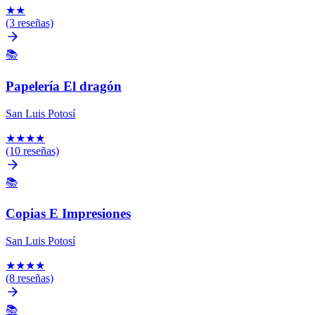
★
★
(3 reseñas)
📚
Papelería El dragón
San Luis Potosí
★
★
★
★
(10 reseñas)
📚
Copias E Impresiones
San Luis Potosí
★
★
★
★
(8 reseñas)
📚