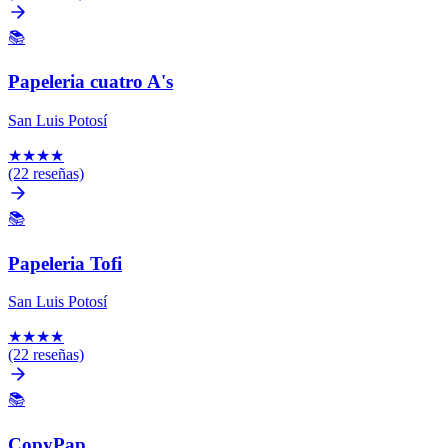
📚
Papeleria cuatro A's
San Luis Potosí
★
★
★
★
(22 reseñas)
📚
Papeleria Tofi
San Luis Potosí
★
★
★
★
(22 reseñas)
📚
CopyPap