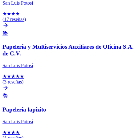
San Luis Potosí
★
★
★
★
(17 reseñas)
📚
Papelería y Multiservicios Auxiliares de Oficina S.A.
de C.V.
San Luis Potosí
★
★
★
★
★
(3 reseñas)
📚
Papelería lapizito
San Luis Potosí
★
★
★
★
(4 reseñas)