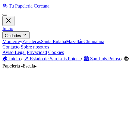
📚
Tu Papelería Cercana
Inicio
Ciudades
Monterrey
Zacatecas
Santa Eulalia
Mazatlán
Chihuahua
Contacto
Sobre nosotros
Aviso Legal
Privacidad
Cookies
🏠️
Inicio
›
📍
Estado de San Luis Potosí
›
🏙️
San Luis Potosí
›
📚
Papelería -Escala-