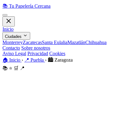
📚
Tu Papelería Cercana
Inicio
Ciudades
Monterrey
Zacatecas
Santa Eulalia
Mazatlán
Chihuahua
Contacto
Sobre nosotros
Aviso Legal
Privacidad
Cookies
🏠
Inicio
›
📍
Puebla
›
🏙️
Zaragoza
📚
⭐
🛒
📍