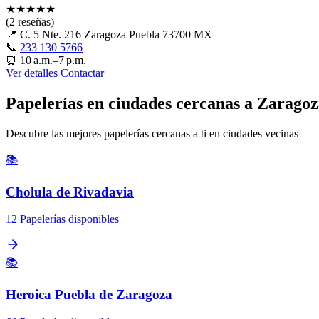
★
★
★
★
★
(2 reseñas)
📍
C. 5 Nte. 216 Zaragoza Puebla 73700 MX
📞
233 130 5766
⏰
10 a.m.–7 p.m.
Ver detalles
Contactar
Papelerías en ciudades cercanas a Zarago
Descubre las mejores papelerías cercanas a ti en ciudades vecinas
📚
Cholula de Rivadavia
12 Papelerías disponibles
📚
Heroica Puebla de Zaragoza