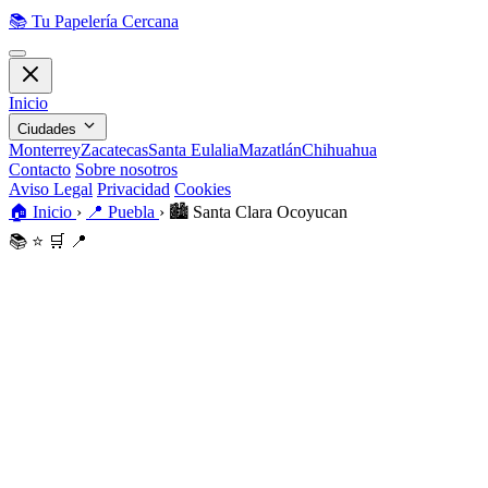
📚
Tu Papelería Cercana
Inicio
Ciudades
Monterrey
Zacatecas
Santa Eulalia
Mazatlán
Chihuahua
Contacto
Sobre nosotros
Aviso Legal
Privacidad
Cookies
🏠
Inicio
›
📍
Puebla
›
🏙️
Santa Clara Ocoyucan
📚
⭐
🛒
📍