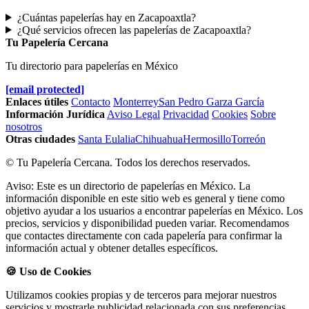
¿Cuántas papelerías hay en Zacapoaxtla?
¿Qué servicios ofrecen las papelerías de Zacapoaxtla?
Tu Papelería Cercana
Tu directorio para papelerías en México
[email protected]
Enlaces útiles
Contacto
Monterrey
San Pedro Garza García
Información Jurídica
Aviso Legal
Privacidad
Cookies
Sobre
nosotros
Otras ciudades
Santa Eulalia
Chihuahua
Hermosillo
Torreón
© Tu Papelería Cercana. Todos los derechos reservados.
Aviso: Este es un directorio de papelerías en México. La
información disponible en este sitio web es general y tiene como
objetivo ayudar a los usuarios a encontrar papelerías en México. Los
precios, servicios y disponibilidad pueden variar. Recomendamos
que contactes directamente con cada papelería para confirmar la
información actual y obtener detalles específicos.
🍪 Uso de Cookies
Utilizamos cookies propias y de terceros para mejorar nuestros
servicios y mostrarle publicidad relacionada con sus preferencias