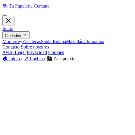
📚
Tu Papelería Cercana
Inicio
Ciudades
Monterrey
Zacatecas
Santa Eulalia
Mazatlán
Chihuahua
Contacto
Sobre nosotros
Aviso Legal
Privacidad
Cookies
🏠
Inicio
›
📍
Puebla
›
🏙️
Zacapoaxtla