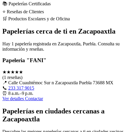
📚 Papelerías Certificadas
⭐ Reseñas de Clientes
🛒 Productos Escolares y de Oficina
Papelerías cerca de ti en Zacapoaxtla
Hay 1 papelería registrada en Zacapoaxtla, Puebla. Consulta su
información y reseñas.
Papeleria "FANI"
★
★
★
★
★
(1 reseñas)
📍
Calle Cuauhtémoc Sur n Zacapoaxtla Puebla 73688 MX
📞
233 317 9015
⏰
8 a.m.–9 p.m.
Ver detalles
Contactar
Papelerías en ciudades cercanas a
Zacapoaxtla
Descubre las mejores papelerías cercanas a ti en ciudades vecinas