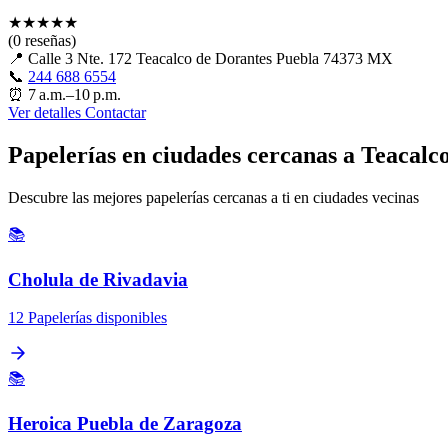
★
★
★
★
★
(0 reseñas)
📍
Calle 3 Nte. 172 Teacalco de Dorantes Puebla 74373 MX
📞
244 688 6554
⏰
7 a.m.–10 p.m.
Ver detalles
Contactar
Papelerías en ciudades cercanas a Teacalc
Descubre las mejores papelerías cercanas a ti en ciudades vecinas
📚
Cholula de Rivadavia
12 Papelerías disponibles
📚
Heroica Puebla de Zaragoza