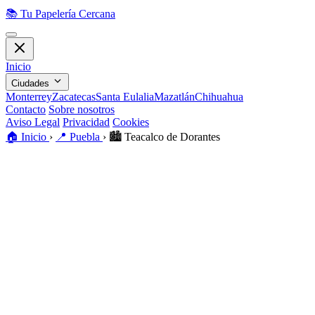
📚
Tu Papelería Cercana
Inicio
Ciudades
Monterrey
Zacatecas
Santa Eulalia
Mazatlán
Chihuahua
Contacto
Sobre nosotros
Aviso Legal
Privacidad
Cookies
🏠
Inicio
›
📍
Puebla
›
🏙️
Teacalco de Dorantes