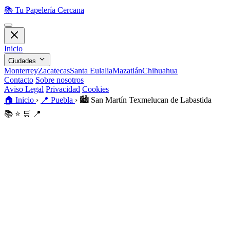
📚
Tu Papelería Cercana
Inicio
Ciudades
Monterrey
Zacatecas
Santa Eulalia
Mazatlán
Chihuahua
Contacto
Sobre nosotros
Aviso Legal
Privacidad
Cookies
🏠
Inicio
›
📍
Puebla
›
🏙️
San Martín Texmelucan de Labastida
📚
⭐
🛒
📍