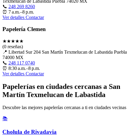
Texmelucan de Labastida Puebla 74020 MX
📞
248 269 8260
⏰
7 a.m.–8 p.m.
Ver detalles
Contactar
Papelería Clemen
★
★
★
★
★
(0 reseñas)
📍
Libertad Sur 204 San Martín Texmelucan de Labastida Puebla
74000 MX
📞
248 117 0740
⏰
8:30 a.m.–8 p.m.
Ver detalles
Contactar
Papelerías en ciudades cercanas a San
Martín Texmelucan de Labastida
Descubre las mejores papelerías cercanas a ti en ciudades vecinas
📚
Cholula de Rivadavia