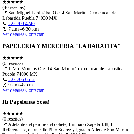
★
★
★
★
★
(40 reseñas)
📍
San Miguel Lardizábal Ote. 4 San Martín Texmelucan de
Labastida Puebla 74030 MX
📞
222 709 4240
⏰
7 a.m.–6:30 p.m.
Ver detalles
Contactar
PAPELERIA Y MERCERIA "LA BARATITA"
★
★
★
★
★
(6 reseñas)
📍
J. Ma. Morelos Ote. 14 San Martín Texmelucan de Labastida
Puebla 74000 MX
📞
227 706 6612
⏰
9 a.m.–8 p.m.
Ver detalles
Contactar
Hi Papelerías Sosa!
★
★
★
★
★
(0 reseñas)
📍
Adelante del parque del cohete, Emiliano Zapata 138, LT
Referencias:, entre calle Pino Suarez y Ignacio Allende San Martín