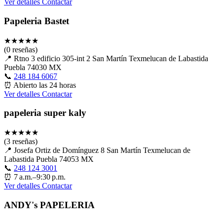
Ver detalles
Contactar
Papeleria Bastet
★
★
★
★
★
(0 reseñas)
📍
Rtno 3 edificio 305-int 2 San Martín Texmelucan de Labastida
Puebla 74030 MX
📞
248 184 6067
⏰
Abierto las 24 horas
Ver detalles
Contactar
papeleria super kaly
★
★
★
★
★
(3 reseñas)
📍
Josefa Ortiz de Domínguez 8 San Martín Texmelucan de
Labastida Puebla 74053 MX
📞
248 124 3001
⏰
7 a.m.–9:30 p.m.
Ver detalles
Contactar
ANDY's PAPELERIA