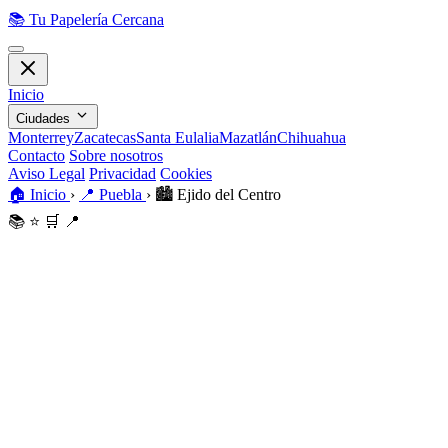
📚
Tu Papelería Cercana
Inicio
Ciudades
Monterrey
Zacatecas
Santa Eulalia
Mazatlán
Chihuahua
Contacto
Sobre nosotros
Aviso Legal
Privacidad
Cookies
🏠
Inicio
›
📍
Puebla
›
🏙️
Ejido del Centro
📚
⭐
🛒
📍