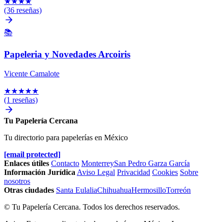
★
★
★
★
(36 reseñas)
📚
Papeleria y Novedades Arcoiris
Vicente Camalote
★
★
★
★
★
(1 reseñas)
Tu Papelería Cercana
Tu directorio para papelerías en México
[email protected]
Enlaces útiles
Contacto
Monterrey
San Pedro Garza García
Información Jurídica
Aviso Legal
Privacidad
Cookies
Sobre
nosotros
Otras ciudades
Santa Eulalia
Chihuahua
Hermosillo
Torreón
© Tu Papelería Cercana. Todos los derechos reservados.