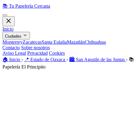
📚
Tu Papelería Cercana
Inicio
Ciudades
Monterrey
Zacatecas
Santa Eulalia
Mazatlán
Chihuahua
Contacto
Sobre nosotros
Aviso Legal
Privacidad
Cookies
🏠️
Inicio
›
📍
Estado de Oaxaca
›
🏙️
San Agustín de las Juntas
›
📚
Papelería El Principito