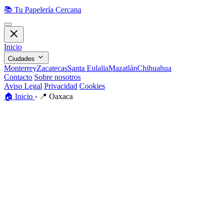
📚
Tu Papelería Cercana
Inicio
Ciudades
Monterrey
Zacatecas
Santa Eulalia
Mazatlán
Chihuahua
Contacto
Sobre nosotros
Aviso Legal
Privacidad
Cookies
🏠
Inicio
›
📍
Oaxaca