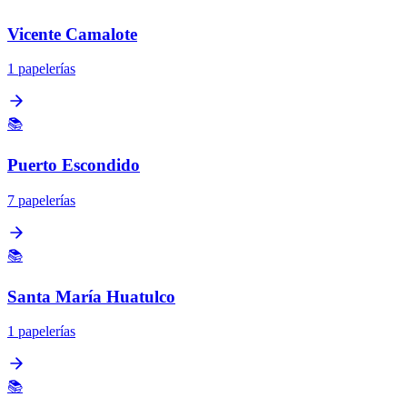
Vicente Camalote
1 papelerías
📚
Puerto Escondido
7 papelerías
📚
Santa María Huatulco
1 papelerías
📚