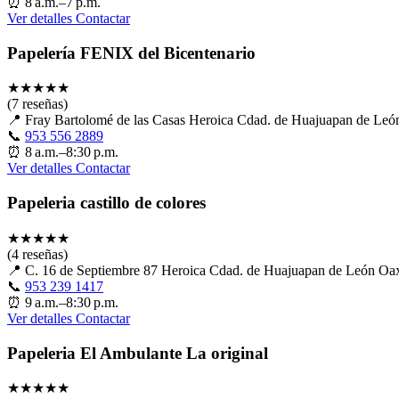
⏰
8 a.m.–7 p.m.
Ver detalles
Contactar
Papelería FENIX del Bicentenario
★
★
★
★
★
(7 reseñas)
📍
Fray Bartolomé de las Casas Heroica Cdad. de Huajuapan de L
📞
953 556 2889
⏰
8 a.m.–8:30 p.m.
Ver detalles
Contactar
Papeleria castillo de colores
★
★
★
★
★
(4 reseñas)
📍
C. 16 de Septiembre 87 Heroica Cdad. de Huajuapan de León O
📞
953 239 1417
⏰
9 a.m.–8:30 p.m.
Ver detalles
Contactar
Papeleria El Ambulante La original
★
★
★
★
★