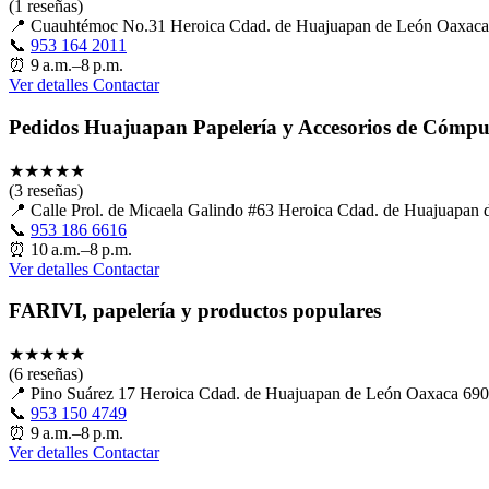
(1 reseñas)
📍
Cuauhtémoc No.31 Heroica Cdad. de Huajuapan de León Oaxa
📞
953 164 2011
⏰
9 a.m.–8 p.m.
Ver detalles
Contactar
Pedidos Huajuapan Papelería y Accesorios de Cómpu
★
★
★
★
★
(3 reseñas)
📍
Calle Prol. de Micaela Galindo #63 Heroica Cdad. de Huajuapa
📞
953 186 6616
⏰
10 a.m.–8 p.m.
Ver detalles
Contactar
FARIVI, papelería y productos populares
★
★
★
★
★
(6 reseñas)
📍
Pino Suárez 17 Heroica Cdad. de Huajuapan de León Oaxaca 6
📞
953 150 4749
⏰
9 a.m.–8 p.m.
Ver detalles
Contactar