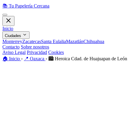
📚
Tu Papelería Cercana
Inicio
Ciudades
Monterrey
Zacatecas
Santa Eulalia
Mazatlán
Chihuahua
Contacto
Sobre nosotros
Aviso Legal
Privacidad
Cookies
🏠
Inicio
›
📍
Oaxaca
›
🏙️
Heroica Cdad. de Huajuapan de León