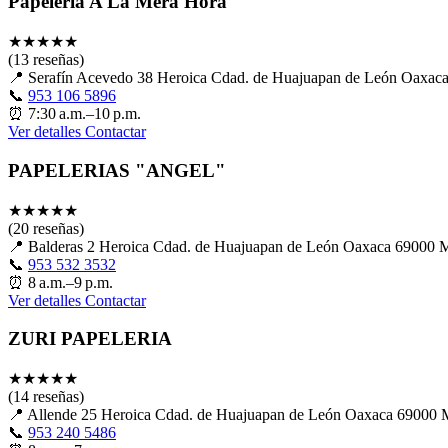
Papelería A La Mera Hora
★
★
★
★
★
(13 reseñas)
📍
Serafín Acevedo 38 Heroica Cdad. de Huajuapan de León Oaxa
📞
953 106 5896
⏰
7:30 a.m.–10 p.m.
Ver detalles
Contactar
PAPELERIAS "ANGEL"
★
★
★
★
★
(20 reseñas)
📍
Balderas 2 Heroica Cdad. de Huajuapan de León Oaxaca 69000
📞
953 532 3532
⏰
8 a.m.–9 p.m.
Ver detalles
Contactar
ZURI PAPELERIA
★
★
★
★
★
(14 reseñas)
📍
Allende 25 Heroica Cdad. de Huajuapan de León Oaxaca 69000
📞
953 240 5486