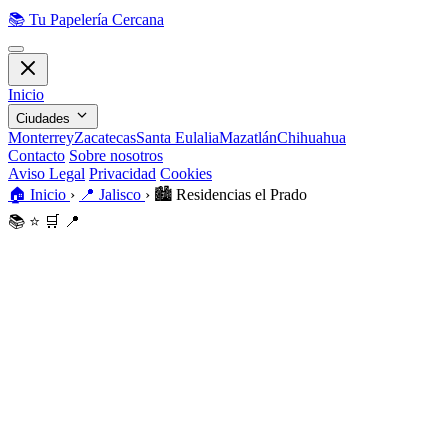
📚
Tu Papelería Cercana
Inicio
Ciudades
Monterrey
Zacatecas
Santa Eulalia
Mazatlán
Chihuahua
Contacto
Sobre nosotros
Aviso Legal
Privacidad
Cookies
🏠
Inicio
›
📍
Jalisco
›
🏙️
Residencias el Prado
📚
⭐
🛒
📍