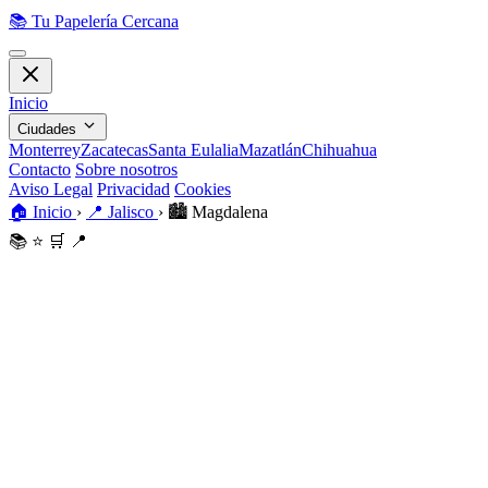
📚
Tu Papelería Cercana
Inicio
Ciudades
Monterrey
Zacatecas
Santa Eulalia
Mazatlán
Chihuahua
Contacto
Sobre nosotros
Aviso Legal
Privacidad
Cookies
🏠
Inicio
›
📍
Jalisco
›
🏙️
Magdalena
📚
⭐
🛒
📍