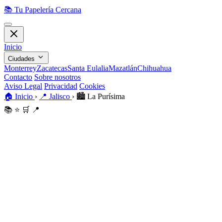
📚
Tu Papelería Cercana
Inicio
Ciudades
Monterrey
Zacatecas
Santa Eulalia
Mazatlán
Chihuahua
Contacto
Sobre nosotros
Aviso Legal
Privacidad
Cookies
🏠
Inicio
›
📍
Jalisco
›
🏙️
La Purísima
📚
⭐
🛒
📍