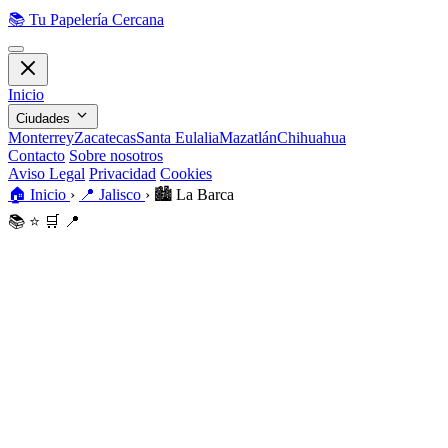
📚
Tu Papelería Cercana
Inicio
Ciudades
Monterrey
Zacatecas
Santa Eulalia
Mazatlán
Chihuahua
Contacto
Sobre nosotros
Aviso Legal
Privacidad
Cookies
🏠
Inicio
›
📍
Jalisco
›
🏙️
La Barca
📚
⭐
🛒
📍