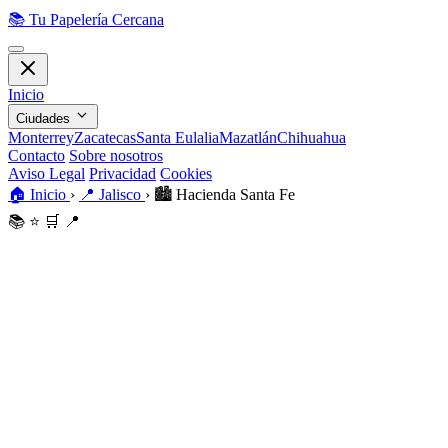
📚
Tu Papelería Cercana
Inicio
Ciudades
Monterrey
Zacatecas
Santa Eulalia
Mazatlán
Chihuahua
Contacto
Sobre nosotros
Aviso Legal
Privacidad
Cookies
🏠
Inicio
›
📍
Jalisco
›
🏙️
Hacienda Santa Fe
📚
⭐
🛒
📍