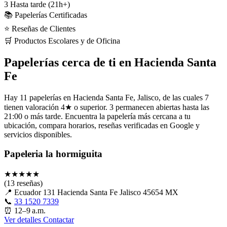
3
Hasta tarde (21h+)
📚 Papelerías Certificadas
⭐ Reseñas de Clientes
🛒 Productos Escolares y de Oficina
Papelerías cerca de ti en Hacienda Santa
Fe
Hay 11 papelerías en Hacienda Santa Fe, Jalisco, de las cuales 7
tienen valoración 4★ o superior. 3 permanecen abiertas hasta las
21:00 o más tarde. Encuentra la papelería más cercana a tu
ubicación, compara horarios, reseñas verificadas en Google y
servicios disponibles.
Papeleria la hormiguita
★
★
★
★
★
(13 reseñas)
📍
Ecuador 131 Hacienda Santa Fe Jalisco 45654 MX
📞
33 1520 7339
⏰
12–9 a.m.
Ver detalles
Contactar