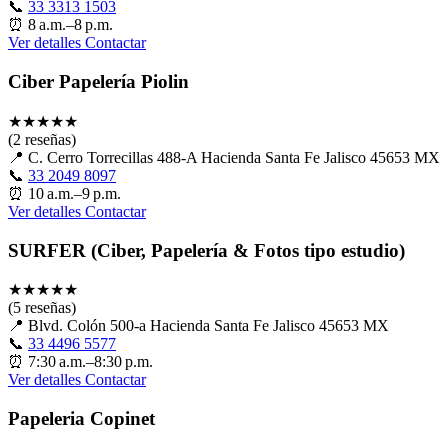
📞
33 3313 1503
⏰
8 a.m.–8 p.m.
Ver detalles
Contactar
Ciber Papelería Piolin
★
★
★
★
★
(2 reseñas)
📍
C. Cerro Torrecillas 488-A Hacienda Santa Fe Jalisco 45653 MX
📞
33 2049 8097
⏰
10 a.m.–9 p.m.
Ver detalles
Contactar
SURFER (Ciber, Papelería & Fotos tipo estudio)
★
★
★
★
★
(5 reseñas)
📍
Blvd. Colón 500-a Hacienda Santa Fe Jalisco 45653 MX
📞
33 4496 5577
⏰
7:30 a.m.–8:30 p.m.
Ver detalles
Contactar
Papeleria Copinet