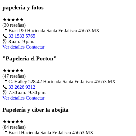
papeleria y fotos
★
★
★
★
★
(30 reseñas)
📍
Brasil 90 Hacienda Santa Fe Jalisco 45653 MX
📞
33 1533 5765
⏰
8 a.m.–9 p.m.
Ver detalles
Contactar
"Papeleria el Porton"
★
★
★
★
★
(47 reseñas)
📍
C. Halley 528-42 Hacienda Santa Fe Jalisco 45653 MX
📞
33 2626 9312
⏰
7:30 a.m.–9:30 p.m.
Ver detalles
Contactar
Papelería y ciber la abejita
★
★
★
★
★
(84 reseñas)
📍
Brasil Hacienda Santa Fe Jalisco 45653 MX