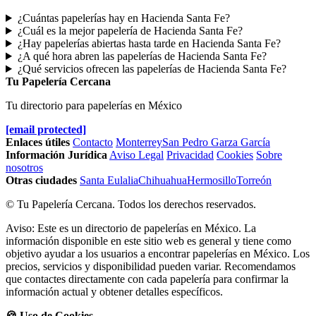
¿Cuántas papelerías hay en Hacienda Santa Fe?
¿Cuál es la mejor papelería de Hacienda Santa Fe?
¿Hay papelerías abiertas hasta tarde en Hacienda Santa Fe?
¿A qué hora abren las papelerías de Hacienda Santa Fe?
¿Qué servicios ofrecen las papelerías de Hacienda Santa Fe?
Tu Papelería Cercana
Tu directorio para papelerías en México
[email protected]
Enlaces útiles
Contacto
Monterrey
San Pedro Garza García
Información Jurídica
Aviso Legal
Privacidad
Cookies
Sobre
nosotros
Otras ciudades
Santa Eulalia
Chihuahua
Hermosillo
Torreón
© Tu Papelería Cercana. Todos los derechos reservados.
Aviso: Este es un directorio de papelerías en México. La
información disponible en este sitio web es general y tiene como
objetivo ayudar a los usuarios a encontrar papelerías en México. Los
precios, servicios y disponibilidad pueden variar. Recomendamos
que contactes directamente con cada papelería para confirmar la
información actual y obtener detalles específicos.
🍪 Uso de Cookies