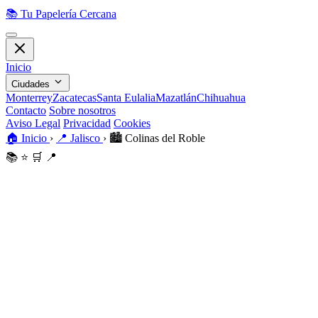
📚
Tu Papelería Cercana
Inicio
Ciudades
Monterrey
Zacatecas
Santa Eulalia
Mazatlán
Chihuahua
Contacto
Sobre nosotros
Aviso Legal
Privacidad
Cookies
🏠
Inicio
›
📍
Jalisco
›
🏙️
Colinas del Roble
📚
⭐
🛒
📍