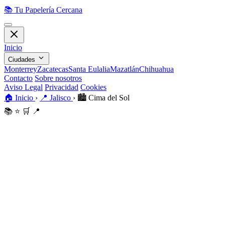
📚
Tu Papelería Cercana
Inicio
Ciudades
Monterrey
Zacatecas
Santa Eulalia
Mazatlán
Chihuahua
Contacto
Sobre nosotros
Aviso Legal
Privacidad
Cookies
🏠
Inicio
›
📍
Jalisco
›
🏙️
Cima del Sol
📚
⭐
🛒
📍