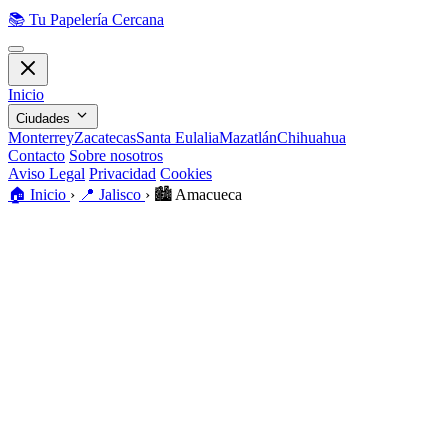
📚
Tu Papelería Cercana
Inicio
Ciudades
Monterrey
Zacatecas
Santa Eulalia
Mazatlán
Chihuahua
Contacto
Sobre nosotros
Aviso Legal
Privacidad
Cookies
🏠
Inicio
›
📍
Jalisco
›
🏙️
Amacueca