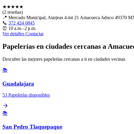
★
★
★
★
★
(2 reseñas)
📍
Mercado Municipal, Atarjeas 4-int 21 Amacueca Jalisco 49370 M
📞
372 424 0845
⏰
10 a.m.–2 p.m.
Ver detalles
Contactar
Papelerías en ciudades cercanas a Amacue
Descubre las mejores papelerías cercanas a ti en ciudades vecinas
📚
Guadalajara
53 Papelerías disponibles
📚
San Pedro Tlaquepaque