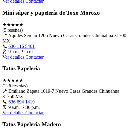
Ver detalles
Contactar
Mini súper y papelería de Toxo Moroxo
★
★
★
★
★
(5 reseñas)
📍
Aquiles Serdán 1205 Nuevo Casas Grandes Chihuahua 31700
MX
📞
636 116 5461
⏰
9 a.m.–9 p.m.
Ver detalles
Contactar
Tatos Papelería
★
★
★
★
★
(126 reseñas)
📍
Emiliano Zapata 1019-7 Nuevo Casas Grandes Chihuahua
31750 MX
📞
636 694 1419
⏰
9 a.m.–7:30 p.m.
Ver detalles
Contactar
Tatos Papelería Madero