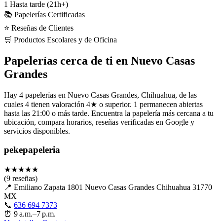
1
Hasta tarde (21h+)
📚 Papelerías Certificadas
⭐ Reseñas de Clientes
🛒 Productos Escolares y de Oficina
Papelerías cerca de ti en Nuevo Casas
Grandes
Hay 4 papelerías en Nuevo Casas Grandes, Chihuahua, de las
cuales 4 tienen valoración 4★ o superior. 1 permanecen abiertas
hasta las 21:00 o más tarde. Encuentra la papelería más cercana a tu
ubicación, compara horarios, reseñas verificadas en Google y
servicios disponibles.
pekepapeleria
★
★
★
★
★
(9 reseñas)
📍
Emiliano Zapata 1801 Nuevo Casas Grandes Chihuahua 31770
MX
📞
636 694 7373
⏰
9 a.m.–7 p.m.