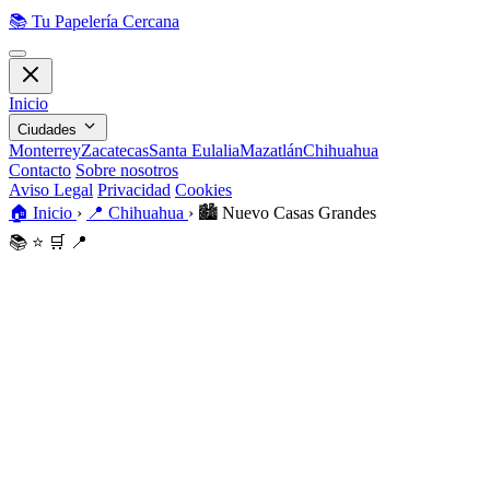
📚
Tu Papelería Cercana
Inicio
Ciudades
Monterrey
Zacatecas
Santa Eulalia
Mazatlán
Chihuahua
Contacto
Sobre nosotros
Aviso Legal
Privacidad
Cookies
🏠
Inicio
›
📍
Chihuahua
›
🏙️
Nuevo Casas Grandes
📚
⭐
🛒
📍