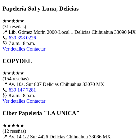
Papelería Sol y Luna, Delicias
★
★
★
★
★
(31 reseñas)
📍
Lib. Gómez Morín 2000-Local 1 Delicias Chihuahua 33090 MX
📞
639 398 0226
⏰
7 a.m.–8 p.m.
Ver detalles
Contactar
COPYDEL
★
★
★
★
★
(154 reseñas)
📍
Av. 10a. Sur 807 Delicias Chihuahua 33070 MX
📞
639 147 7281
⏰
8 a.m.–8 p.m.
Ver detalles
Contactar
Ciber Papeleria "LA UNICA"
★
★
★
★
★
(12 reseñas)
📍
Av. 14 1/2 Sur 4426 Delicias Chihuahua 33086 MX