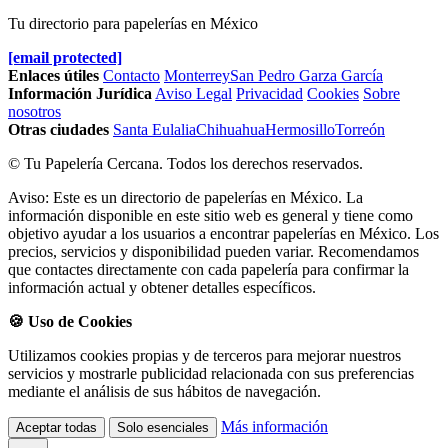
Tu directorio para papelerías en México
[email protected]
Enlaces útiles
Contacto
Monterrey
San Pedro Garza García
Información Jurídica
Aviso Legal
Privacidad
Cookies
Sobre
nosotros
Otras ciudades
Santa Eulalia
Chihuahua
Hermosillo
Torreón
© Tu Papelería Cercana. Todos los derechos reservados.
Aviso: Este es un directorio de papelerías en México. La
información disponible en este sitio web es general y tiene como
objetivo ayudar a los usuarios a encontrar papelerías en México. Los
precios, servicios y disponibilidad pueden variar. Recomendamos
que contactes directamente con cada papelería para confirmar la
información actual y obtener detalles específicos.
🍪 Uso de Cookies
Utilizamos cookies propias y de terceros para mejorar nuestros
servicios y mostrarle publicidad relacionada con sus preferencias
mediante el análisis de sus hábitos de navegación.
Más información
Aceptar todas
Solo esenciales