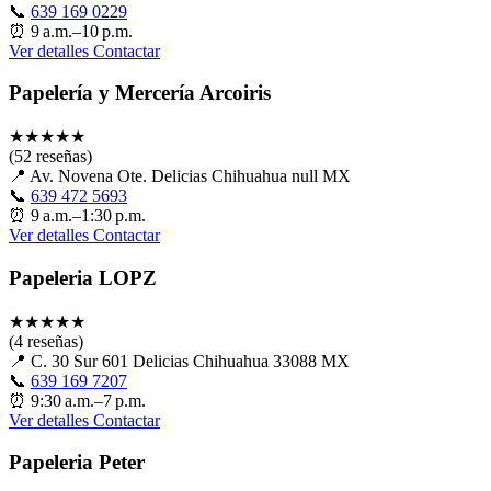
📞
639 169 0229
⏰
9 a.m.–10 p.m.
Ver detalles
Contactar
Papelería y Mercería Arcoiris
★
★
★
★
★
(52 reseñas)
📍
Av. Novena Ote. Delicias Chihuahua null MX
📞
639 472 5693
⏰
9 a.m.–1:30 p.m.
Ver detalles
Contactar
Papeleria LOPZ
★
★
★
★
★
(4 reseñas)
📍
C. 30 Sur 601 Delicias Chihuahua 33088 MX
📞
639 169 7207
⏰
9:30 a.m.–7 p.m.
Ver detalles
Contactar
Papeleria Peter