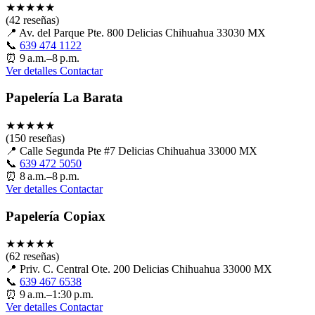
★
★
★
★
★
(42 reseñas)
📍
Av. del Parque Pte. 800 Delicias Chihuahua 33030 MX
📞
639 474 1122
⏰
9 a.m.–8 p.m.
Ver detalles
Contactar
Papelería La Barata
★
★
★
★
★
(150 reseñas)
📍
Calle Segunda Pte #7 Delicias Chihuahua 33000 MX
📞
639 472 5050
⏰
8 a.m.–8 p.m.
Ver detalles
Contactar
Papelería Copiax
★
★
★
★
★
(62 reseñas)
📍
Priv. C. Central Ote. 200 Delicias Chihuahua 33000 MX
📞
639 467 6538
⏰
9 a.m.–1:30 p.m.
Ver detalles
Contactar