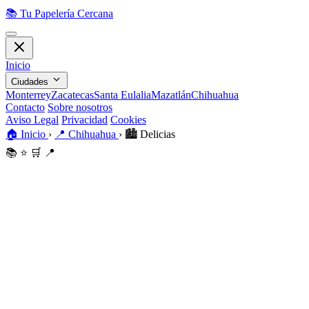
📚
Tu Papelería Cercana
Inicio
Ciudades
Monterrey
Zacatecas
Santa Eulalia
Mazatlán
Chihuahua
Contacto
Sobre nosotros
Aviso Legal
Privacidad
Cookies
🏠
Inicio
›
📍
Chihuahua
›
🏙️
Delicias
📚
⭐
🛒
📍