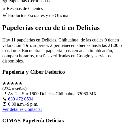
📚 Papelerías Certificadas
⭐ Reseñas de Clientes
🛒 Productos Escolares y de Oficina
Papelerías cerca de ti en Delicias
Hay 11 papelerías en Delicias, Chihuahua, de las cuales 9 tienen
valoración 4★ o superior. 2 permanecen abiertas hasta las 21:00 o
más tarde. Encuentra la papelería más cercana a tu ubicación,
compara horarios, reseñas verificadas en Google y servicios
disponibles.
Papeleria y Ciber Federico
★
★
★
★
★
(234 reseñas)
📍
Av. 2a. Sur 1800 Delicias Chihuahua 33060 MX
📞
639 472 0594
⏰
6:30 a.m.–9 p.m.
Ver detalles
Contactar
CIMAS Papelería Delicias