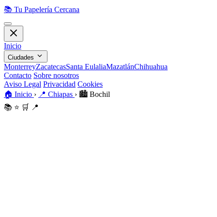
📚
Tu Papelería Cercana
Inicio
Ciudades
Monterrey
Zacatecas
Santa Eulalia
Mazatlán
Chihuahua
Contacto
Sobre nosotros
Aviso Legal
Privacidad
Cookies
🏠
Inicio
›
📍
Chiapas
›
🏙️
Bochil
📚
⭐
🛒
📍