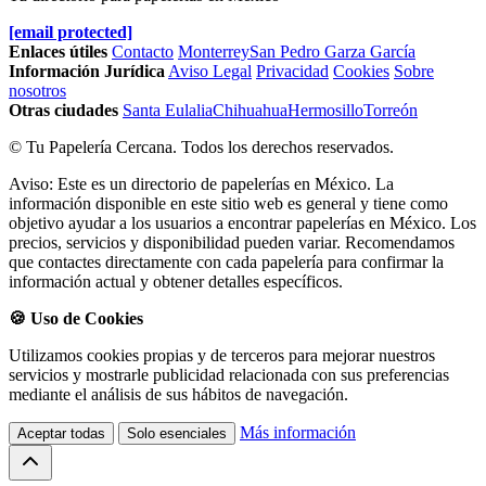
[email protected]
Enlaces útiles
Contacto
Monterrey
San Pedro Garza García
Información Jurídica
Aviso Legal
Privacidad
Cookies
Sobre
nosotros
Otras ciudades
Santa Eulalia
Chihuahua
Hermosillo
Torreón
© Tu Papelería Cercana. Todos los derechos reservados.
Aviso: Este es un directorio de papelerías en México. La
información disponible en este sitio web es general y tiene como
objetivo ayudar a los usuarios a encontrar papelerías en México. Los
precios, servicios y disponibilidad pueden variar. Recomendamos
que contactes directamente con cada papelería para confirmar la
información actual y obtener detalles específicos.
🍪 Uso de Cookies
Utilizamos cookies propias y de terceros para mejorar nuestros
servicios y mostrarle publicidad relacionada con sus preferencias
mediante el análisis de sus hábitos de navegación.
Más información
Aceptar todas
Solo esenciales