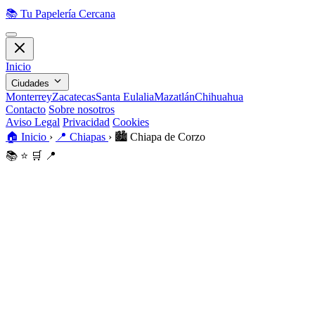
📚
Tu Papelería Cercana
Inicio
Ciudades
Monterrey
Zacatecas
Santa Eulalia
Mazatlán
Chihuahua
Contacto
Sobre nosotros
Aviso Legal
Privacidad
Cookies
🏠
Inicio
›
📍
Chiapas
›
🏙️
Chiapa de Corzo
📚
⭐
🛒
📍