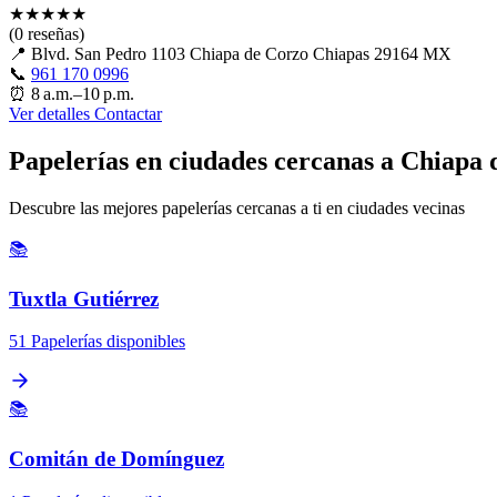
★
★
★
★
★
(0 reseñas)
📍
Blvd. San Pedro 1103 Chiapa de Corzo Chiapas 29164 MX
📞
961 170 0996
⏰
8 a.m.–10 p.m.
Ver detalles
Contactar
Papelerías en ciudades cercanas a Chiapa
Descubre las mejores papelerías cercanas a ti en ciudades vecinas
📚
Tuxtla Gutiérrez
51 Papelerías disponibles
📚
Comitán de Domínguez