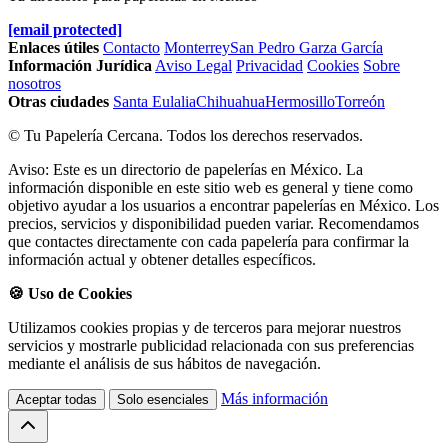
[email protected]
Enlaces útiles
Contacto
Monterrey
San Pedro Garza García
Información Jurídica
Aviso Legal
Privacidad
Cookies
Sobre
nosotros
Otras ciudades
Santa Eulalia
Chihuahua
Hermosillo
Torreón
© Tu Papelería Cercana. Todos los derechos reservados.
Aviso: Este es un directorio de papelerías en México. La
información disponible en este sitio web es general y tiene como
objetivo ayudar a los usuarios a encontrar papelerías en México. Los
precios, servicios y disponibilidad pueden variar. Recomendamos
que contactes directamente con cada papelería para confirmar la
información actual y obtener detalles específicos.
🍪 Uso de Cookies
Utilizamos cookies propias y de terceros para mejorar nuestros
servicios y mostrarle publicidad relacionada con sus preferencias
mediante el análisis de sus hábitos de navegación.
Más información
Aceptar todas
Solo esenciales