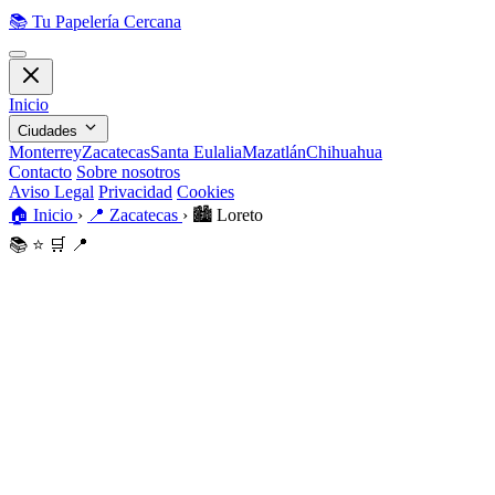
📚
Tu Papelería Cercana
Inicio
Ciudades
Monterrey
Zacatecas
Santa Eulalia
Mazatlán
Chihuahua
Contacto
Sobre nosotros
Aviso Legal
Privacidad
Cookies
🏠
Inicio
›
📍
Zacatecas
›
🏙️
Loreto
📚
⭐
🛒
📍