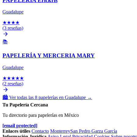
PAPELERÍA Erickris
Guadalupe
★
★
★
★
(3 reseñas)
📚
PAPELERÍA Y MERCERIA MARY
Guadalupe
★
★
★
★
★
(2 reseñas)
🏙️
Ver todas las 8 papelerías en Guadalupe
→
Tu Papelería Cercana
Tu directorio para papelerías en México
[email protected]
Enlaces útiles
Contacto
Monterrey
San Pedro Garza García
Información Jurídica
Aviso Legal
Privacidad
Cookies
Sobre nosotr