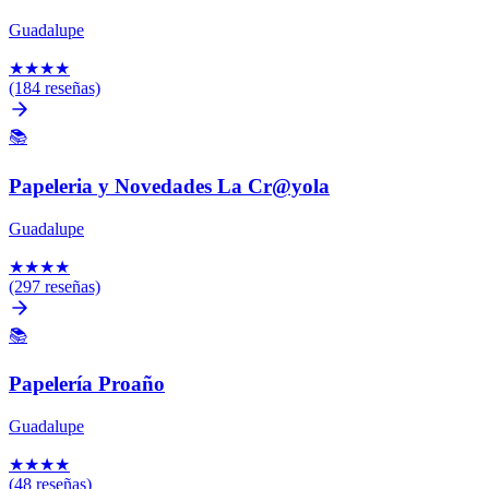
Guadalupe
★
★
★
★
(184 reseñas)
📚
Papeleria y Novedades La Cr@yola
Guadalupe
★
★
★
★
(297 reseñas)
📚
Papelería Proaño
Guadalupe
★
★
★
★
(48 reseñas)