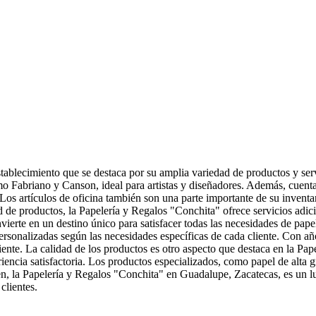
ablecimiento que se destaca por su amplia variedad de productos y servi
o Fabriano y Canson, ideal para artistas y diseñadores. Además, cuenta
. Los artículos de oficina también son una parte importante de su invent
de productos, la Papelería y Regalos "Conchita" ofrece servicios adic
erte en un destino único para satisfacer todas las necesidades de papele
sonalizadas según las necesidades específicas de cada cliente. Con años
liente. La calidad de los productos es otro aspecto que destaca en la P
iencia satisfactoria. Los productos especializados, como papel de alta 
men, la Papelería y Regalos "Conchita" en Guadalupe, Zacatecas, es un lu
clientes.