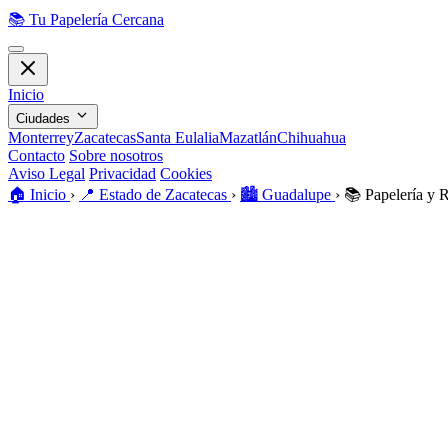
📚
Tu Papelería Cercana
Inicio
Ciudades
Monterrey
Zacatecas
Santa Eulalia
Mazatlán
Chihuahua
Contacto
Sobre nosotros
Aviso Legal
Privacidad
Cookies
🏠️
Inicio
›
📍
Estado de Zacatecas
›
🏙️
Guadalupe
›
📚
Papelería y 