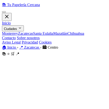
📚
Tu Papelería Cercana
Inicio
Ciudades
Monterrey
Zacatecas
Santa Eulalia
Mazatlán
Chihuahua
Contacto
Sobre nosotros
Aviso Legal
Privacidad
Cookies
🏠
Inicio
›
📍
Zacatecas
›
🏙️
Centro
📚
⭐
🛒
📍