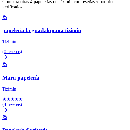
Compara otras 4 papelerías de Tizimín con reseñas y horarios
verificados.
📚
papelería la guadalupana tizimin
Tizimín
(0 reseñas)
📚
Maru papelería
Tizimín
★
★
★
★
★
(4 reseñas)
📚