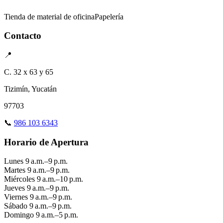
Tienda de material de oficina
Papelería
Contacto
📍
C. 32 x 63 y 65
Tizimín, Yucatán
97703
📞
986 103 6343
Horario de Apertura
Lunes
9 a.m.–9 p.m.
Martes
9 a.m.–9 p.m.
Miércoles
9 a.m.–10 p.m.
Jueves
9 a.m.–9 p.m.
Viernes
9 a.m.–9 p.m.
Sábado
9 a.m.–9 p.m.
Domingo
9 a.m.–5 p.m.