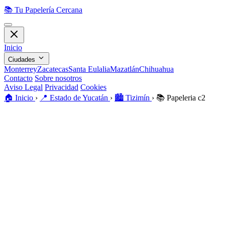
📚
Tu Papelería Cercana
Inicio
Ciudades
Monterrey
Zacatecas
Santa Eulalia
Mazatlán
Chihuahua
Contacto
Sobre nosotros
Aviso Legal
Privacidad
Cookies
🏠️
Inicio
›
📍
Estado de Yucatán
›
🏙️
Tizimín
›
📚
Papeleria c2