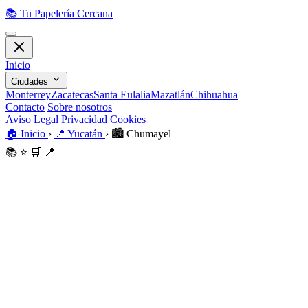
📚
Tu Papelería Cercana
Inicio
Ciudades
Monterrey
Zacatecas
Santa Eulalia
Mazatlán
Chihuahua
Contacto
Sobre nosotros
Aviso Legal
Privacidad
Cookies
🏠
Inicio
›
📍
Yucatán
›
🏙️
Chumayel
📚
⭐
🛒
📍