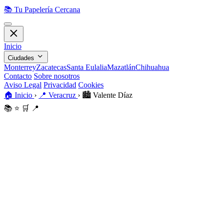
📚
Tu Papelería Cercana
Inicio
Ciudades
Monterrey
Zacatecas
Santa Eulalia
Mazatlán
Chihuahua
Contacto
Sobre nosotros
Aviso Legal
Privacidad
Cookies
🏠
Inicio
›
📍
Veracruz
›
🏙️
Valente Díaz
📚
⭐
🛒
📍