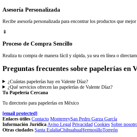
Asesoría Personalizada
Recibe asesoría personalizada para encontrar los productos que mejor 
📱
Proceso de Compra Sencillo
Realiza tu compra de manera fácil y rápida, ya sea en línea o directam
Preguntas frecuentes sobre papelerías en 
¿Cuántas papelerías hay en Valente Díaz?
¿Qué servicios ofrecen las papelerías de Valente Díaz?
Tu Papelería Cercana
Tu directorio para papelerías en México
[email protected]
Enlaces útiles
Contacto
Monterrey
San Pedro Garza García
Información Jurídica
Aviso Legal
Privacidad
Cookies
Sobre nosotr
Otras ciudades
Santa Eulalia
Chihuahua
Hermosillo
Torreón