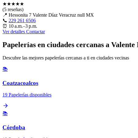
★
★
★
★
★
(5 reseñas)
📍
Hessonita 7 Valente Díaz Veracruz null MX
📞
229 261 6506
⏰
10 a.m.–3 p.m.
Ver detalles
Contactar
Papelerías en ciudades cercanas a Valente
Descubre las mejores papelerías cercanas a ti en ciudades vecinas
📚
Coatzacoalcos
19 Papelerías disponibles
📚
Córdoba