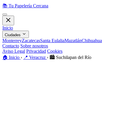
📚
Tu Papelería Cercana
Inicio
Ciudades
Monterrey
Zacatecas
Santa Eulalia
Mazatlán
Chihuahua
Contacto
Sobre nosotros
Aviso Legal
Privacidad
Cookies
🏠
Inicio
›
📍
Veracruz
›
🏙️
Suchilapan del Río