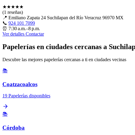
★
★
★
★
★
(1 reseñas)
📍
Emiliano Zapata 24 Suchilapan del Río Veracruz 96970 MX
📞
924 101 7099
⏰
7:30 a.m.–8 p.m.
Ver detalles
Contactar
Papelerías en ciudades cercanas a Suchila
Descubre las mejores papelerías cercanas a ti en ciudades vecinas
📚
Coatzacoalcos
19 Papelerías disponibles
📚
Córdoba