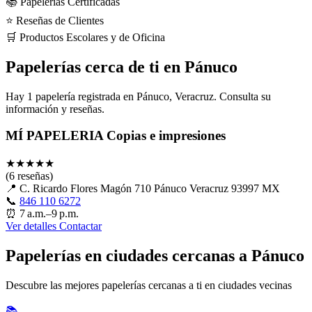
📚 Papelerías Certificadas
⭐ Reseñas de Clientes
🛒 Productos Escolares y de Oficina
Papelerías cerca de ti en Pánuco
Hay 1 papelería registrada en Pánuco, Veracruz. Consulta su
información y reseñas.
MÍ PAPELERIA Copias e impresiones
★
★
★
★
★
(6 reseñas)
📍
C. Ricardo Flores Magón 710 Pánuco Veracruz 93997 MX
📞
846 110 6272
⏰
7 a.m.–9 p.m.
Ver detalles
Contactar
Papelerías en ciudades cercanas a Pánuco
Descubre las mejores papelerías cercanas a ti en ciudades vecinas
📚