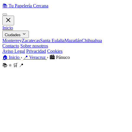
📚
Tu Papelería Cercana
Inicio
Ciudades
Monterrey
Zacatecas
Santa Eulalia
Mazatlán
Chihuahua
Contacto
Sobre nosotros
Aviso Legal
Privacidad
Cookies
🏠
Inicio
›
📍
Veracruz
›
🏙️
Pánuco
📚
⭐
🛒
📍