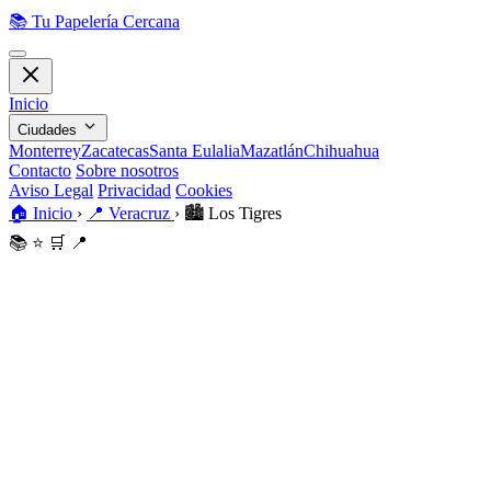
📚
Tu Papelería Cercana
Inicio
Ciudades
Monterrey
Zacatecas
Santa Eulalia
Mazatlán
Chihuahua
Contacto
Sobre nosotros
Aviso Legal
Privacidad
Cookies
🏠
Inicio
›
📍
Veracruz
›
🏙️
Los Tigres
📚
⭐
🛒
📍