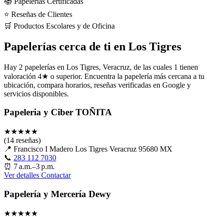
📚 Papelerías Certificadas
⭐ Reseñas de Clientes
🛒 Productos Escolares y de Oficina
Papelerías cerca de ti en Los Tigres
Hay 2 papelerías en Los Tigres, Veracruz, de las cuales 1 tienen
valoración 4★ o superior. Encuentra la papelería más cercana a tu
ubicación, compara horarios, reseñas verificadas en Google y
servicios disponibles.
Papeleria y Ciber TOÑITA
★
★
★
★
★
(14 reseñas)
📍
Francisco I Madero Los Tigres Veracruz 95680 MX
📞
283 112 7030
⏰
7 a.m.–3 p.m.
Ver detalles
Contactar
Papelería y Mercería Dewy
★
★
★
★
★