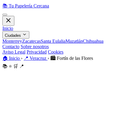
📚
Tu Papelería Cercana
Inicio
Ciudades
Monterrey
Zacatecas
Santa Eulalia
Mazatlán
Chihuahua
Contacto
Sobre nosotros
Aviso Legal
Privacidad
Cookies
🏠
Inicio
›
📍
Veracruz
›
🏙️
Fortín de las Flores
📚
⭐
🛒
📍