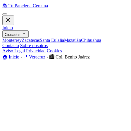
📚
Tu Papelería Cercana
Inicio
Ciudades
Monterrey
Zacatecas
Santa Eulalia
Mazatlán
Chihuahua
Contacto
Sobre nosotros
Aviso Legal
Privacidad
Cookies
🏠
Inicio
›
📍
Veracruz
›
🏙️
Col. Benito Juárez