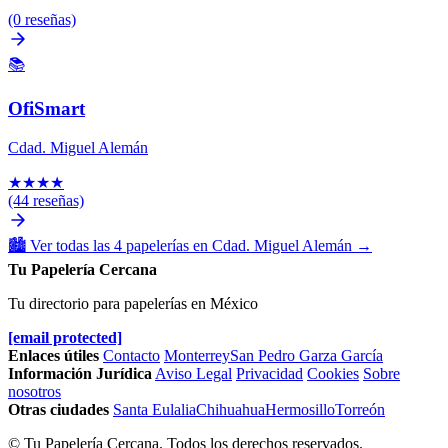
(0 reseñas)
📚
OfiSmart
Cdad. Miguel Alemán
★
★
★
★
(44 reseñas)
🏙️
Ver todas las 4 papelerías en Cdad. Miguel Alemán
→
Tu Papelería Cercana
Tu directorio para papelerías en México
[email protected]
Enlaces útiles
Contacto
Monterrey
San Pedro Garza García
Información Jurídica
Aviso Legal
Privacidad
Cookies
Sobre
nosotros
Otras ciudades
Santa Eulalia
Chihuahua
Hermosillo
Torreón
© Tu Papelería Cercana. Todos los derechos reservados.