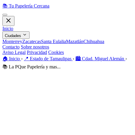
📚
Tu Papelería Cercana
Inicio
Ciudades
Monterrey
Zacatecas
Santa Eulalia
Mazatlán
Chihuahua
Contacto
Sobre nosotros
Aviso Legal
Privacidad
Cookies
🏠️
Inicio
›
📍
Estado de Tamaulipas
›
🏙️
Cdad. Miguel Alemán
›
📚
La PQue Papelería y mas...