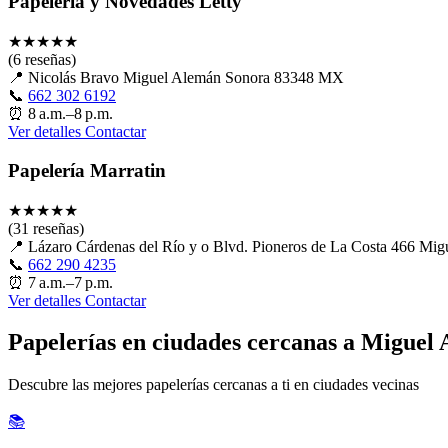
Papelería y Novedades Letty
★
★
★
★
★
(6 reseñas)
📍
Nicolás Bravo Miguel Alemán Sonora 83348 MX
📞
662 302 6192
⏰
8 a.m.–8 p.m.
Ver detalles
Contactar
Papelería Marratin
★
★
★
★
★
(31 reseñas)
📍
Lázaro Cárdenas del Río y o Blvd. Pioneros de La Costa 466 M
📞
662 290 4235
⏰
7 a.m.–7 p.m.
Ver detalles
Contactar
Papelerías en ciudades cercanas a Miguel
Descubre las mejores papelerías cercanas a ti en ciudades vecinas
📚