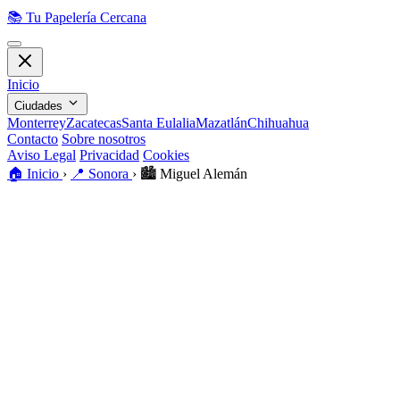
📚
Tu Papelería Cercana
Inicio
Ciudades
Monterrey
Zacatecas
Santa Eulalia
Mazatlán
Chihuahua
Contacto
Sobre nosotros
Aviso Legal
Privacidad
Cookies
🏠
Inicio
›
📍
Sonora
›
🏙️
Miguel Alemán