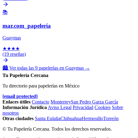
📚
mar.com_papeleria
Guaymas
★
★
★
★
(19 reseñas)
🏙️
Ver todas las 9 papelerías en Guaymas
→
Tu Papelería Cercana
Tu directorio para papelerías en México
[email protected]
Enlaces útiles
Contacto
Monterrey
San Pedro Garza García
Información Jurídica
Aviso Legal
Privacidad
Cookies
Sobre
nosotros
Otras ciudades
Santa Eulalia
Chihuahua
Hermosillo
Torreón
© Tu Papelería Cercana. Todos los derechos reservados.