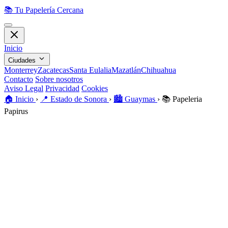
📚
Tu Papelería Cercana
Inicio
Ciudades
Monterrey
Zacatecas
Santa Eulalia
Mazatlán
Chihuahua
Contacto
Sobre nosotros
Aviso Legal
Privacidad
Cookies
🏠️
Inicio
›
📍
Estado de Sonora
›
🏙️
Guaymas
›
📚
Papeleria
Papirus