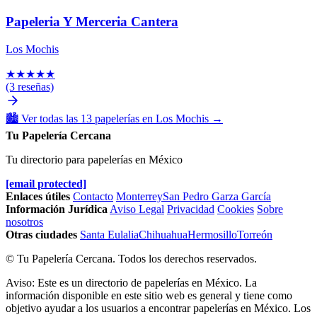
Papeleria Y Merceria Cantera
Los Mochis
★
★
★
★
★
(3 reseñas)
🏙️
Ver todas las 13 papelerías en Los Mochis
→
Tu Papelería Cercana
Tu directorio para papelerías en México
[email protected]
Enlaces útiles
Contacto
Monterrey
San Pedro Garza García
Información Jurídica
Aviso Legal
Privacidad
Cookies
Sobre
nosotros
Otras ciudades
Santa Eulalia
Chihuahua
Hermosillo
Torreón
© Tu Papelería Cercana. Todos los derechos reservados.
Aviso: Este es un directorio de papelerías en México. La
información disponible en este sitio web es general y tiene como
objetivo ayudar a los usuarios a encontrar papelerías en México. Los