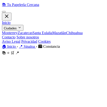
📚
Tu Papelería Cercana
Inicio
Ciudades
Monterrey
Zacatecas
Santa Eulalia
Mazatlán
Chihuahua
Contacto
Sobre nosotros
Aviso Legal
Privacidad
Cookies
🏠
Inicio
›
📍
Sinaloa
›
🏙️
Constancia
📚
⭐
🛒
📍