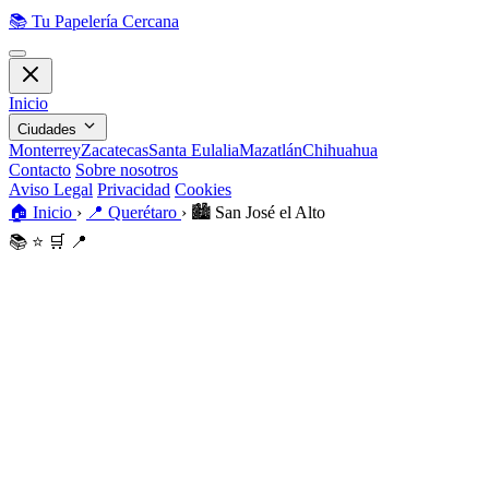
📚
Tu Papelería Cercana
Inicio
Ciudades
Monterrey
Zacatecas
Santa Eulalia
Mazatlán
Chihuahua
Contacto
Sobre nosotros
Aviso Legal
Privacidad
Cookies
🏠
Inicio
›
📍
Querétaro
›
🏙️
San José el Alto
📚
⭐
🛒
📍