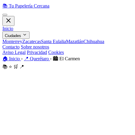
📚
Tu Papelería Cercana
Inicio
Ciudades
Monterrey
Zacatecas
Santa Eulalia
Mazatlán
Chihuahua
Contacto
Sobre nosotros
Aviso Legal
Privacidad
Cookies
🏠
Inicio
›
📍
Querétaro
›
🏙️
El Carmen
📚
⭐
🛒
📍