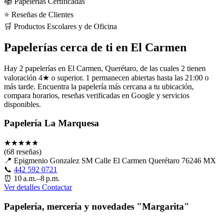
📚 Papelerías Certificadas
⭐ Reseñas de Clientes
🛒 Productos Escolares y de Oficina
Papelerías cerca de ti en El Carmen
Hay 2 papelerías en El Carmen, Querétaro, de las cuales 2 tienen
valoración 4★ o superior. 1 permanecen abiertas hasta las 21:00 o
más tarde. Encuentra la papelería más cercana a tu ubicación,
compara horarios, reseñas verificadas en Google y servicios
disponibles.
Papelería La Marquesa
★
★
★
★
★
(68 reseñas)
📍
Epigmenio Gonzalez SM Calle El Carmen Querétaro 76246 MX
📞
442 592 0721
⏰
10 a.m.–8 p.m.
Ver detalles
Contactar
Papelería, mercería y novedades "Margarita"